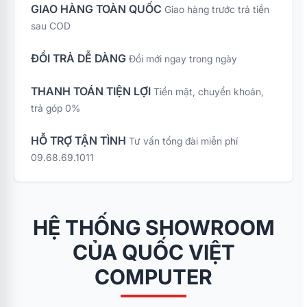
GIAO HÀNG TOÀN QUỐC
Giao hàng trước trả tiền
sau COD
ĐỔI TRẢ DỄ DÀNG
Đổi mới ngay trong ngày
THANH TOÁN TIỆN LỢI
Tiền mặt, chuyển khoản,
trả góp 0%
HỖ TRỢ TẬN TÌNH
Tư vấn tổng đài miễn phí
09.68.69.1011
HỆ THỐNG SHOWROOM
CỦA QUỐC VIỆT
COMPUTER