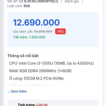
Mã SP:
LT.D.3530.U085W11SLU
|
Đánh giá:
|
Lượt xem:
858
12.690.000
Giá niêm yết:
13.990.000
-9%
Tiết kiệm: 1.300.000
Thông số nổi bật:
CPU: Intel Core i3-1305U (10MB, Up to 4.50GHz)
RAM: 8GB DDR4 2666MHz (1x8GB)
Ổ cứng: 512GB M.2 PCIe NVMe
VGA: Intel UHD Graphics
... Xem thêm
Màn hình: 15.6Inch FHD WVA 120Hz 250nits Anti-
Glare
Tình trạng:
Liên hệ