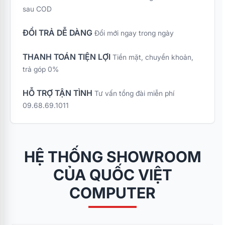
sau COD
ĐỔI TRẢ DỄ DÀNG
Đổi mới ngay trong ngày
THANH TOÁN TIỆN LỢI
Tiền mặt, chuyển khoản,
trả góp 0%
HỖ TRỢ TẬN TÌNH
Tư vấn tổng đài miễn phí
09.68.69.1011
HỆ THỐNG SHOWROOM
CỦA QUỐC VIỆT
COMPUTER