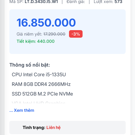
Mã SP:
LT.D.3430.I5.W1
|
Đánh giá:
|
Lượt xem:
573
16.850.000
Giá niêm yết:
17.290.000
-3%
Tiết kiệm: 440.000
Thông số nổi bật:
CPU Intel Core i5-1335U
RAM 8GB DDR4 2666MHz
SSD 512GB M.2 PCIe NVMe
VGA Intel UHD Graphics
... Xem thêm
Display 14.0Inch FHD
Pin 3Cell 41WHrs
Tình trạng:
Liên hệ
Weight 1.46 kg