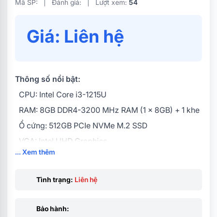
Mã SP:
|
Đánh giá:
|
Lượt xem:
54
Giá: Liên hệ
Thông số nổi bật:
CPU: Intel Core i3-1215U
RAM: 8GB DDR4-3200 MHz RAM (1 x 8GB) + 1 khe
Ổ cứng: 512GB PCIe NVMe M.2 SSD
VGA: Intel UHD Graphics
... Xem thêm
Màn hình: 15.6 inch FHD (1920 x 1080),
Pin: 3-cell, 41 Wh
Tình trạng:
Liên hệ
Cân nặng: 1,69 kg
Màu sắc: Xanh
Bảo hành: