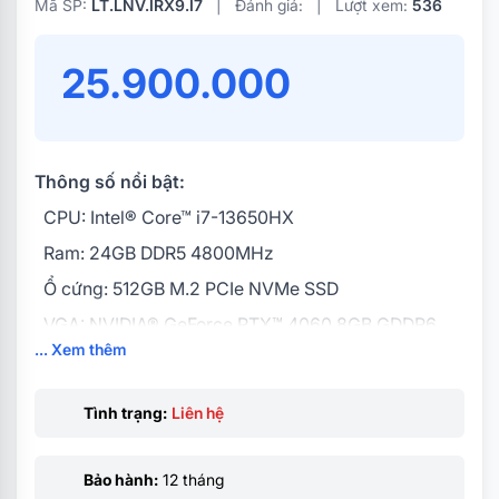
Mã SP:
LT.LNV.IRX9.I7
|
Đánh giá:
|
Lượt xem:
536
25.900.000
Thông số nổi bật:
CPU: Intel® Core™ i7-13650HX
Ram: 24GB DDR5 4800MHz
Ổ cứng: 512GB M.2 PCIe NVMe SSD
VGA: NVIDIA® GeForce RTX™ 4060 8GB GDDR6
... Xem thêm
Display: 15.6inch FHD (1920 x 1080) IPS, 144Hz,
100% sRGB
Tình trạng:
Liên hệ
Pin: 4Cell 60WH
Weight: 2.45 kg
Bảo hành:
12 tháng
OS: Windows 11 Home