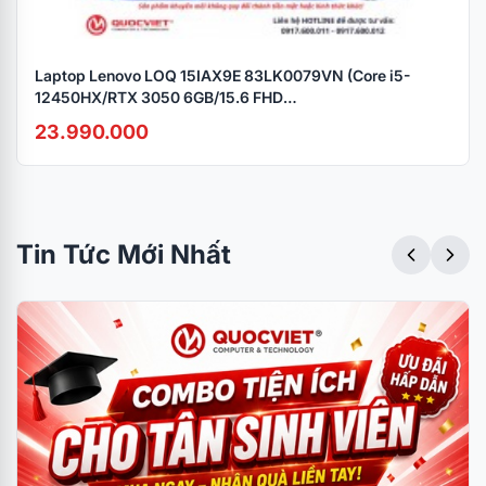
Laptop Lenovo LOQ 15IAX9E 83LK0079VN (Core i5-
12450HX/RTX 3050 6GB/15.6 FHD
144Hz/512GB/16GB/W11/Xám
23.990.000
Tin Tức Mới Nhất