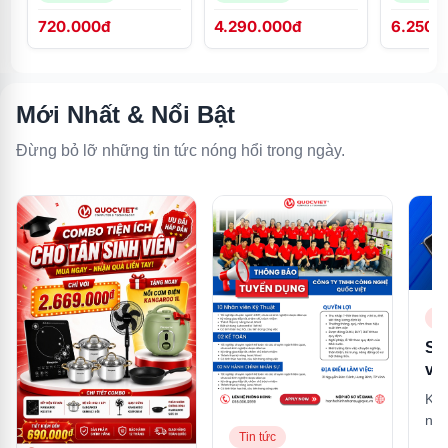
KG100HI
720.000đ
4.290.000đ
6.250.
Mới Nhất & Nổi Bật
Đừng bỏ lỡ những tin tức nóng hổi trong ngày.
Ti
So
và
là 
Khá
mạ
nhậ
tư
Tin tức
nhấ