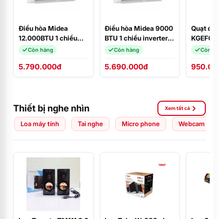
Điều hòa Midea
Điều hòa Midea 9000
Quạt đứ
12.000BTU 1 chiều
BTU 1 chiều inverter
KGEF06
MSAFII-13CRN8
MSCE-10CRFN8
Còn hàng
Còn hàng
Còn h
5.790.000đ
5.690.000đ
950.00
Thiết bị nghe nhìn
Xem tất cả
Loa máy tính
Tai nghe
Micro phone
Webcam