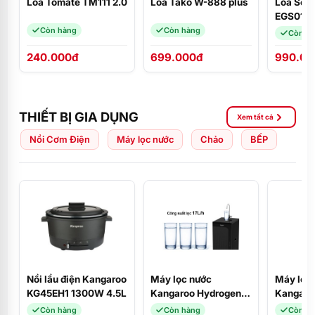
Loa Tomate TM111 2.0
Loa Tako W-888 plus
Loa Sou
EGS01W
(USB Blu
Còn hàng
Còn hàng
Còn h
FM)
240.000đ
699.000đ
990.00
THIẾT BỊ GIA DỤNG
Xem tất cả
Nồi Cơm Điện
Máy lọc nước
Chảo
BẾP
Nồi lẩu điện Kangaroo
Máy lọc nước
Máy lọc
KG45EH1 1300W 4.5L
Kangaroo Hydrogen
Kangaro
KG100CP
Infinity 
Còn hàng
Còn hàng
Còn h