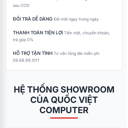
tối đa cho các bạn tân
sau COD
sinh viên trong mùa
nhập học, chương
ĐỔI TRẢ DỄ DÀNG
Đổi mới ngay trong ngày
trình ưu đãi đặc biệt
"Combo Bếp Xinh Tân
THANH TOÁN TIỆN LỢI
Tiền mặt, chuyển khoản,
Sinh Viên – Sắm 4
trả góp 0%
Nhận 7" mang đến bộ
giải pháp gia dụng
Kangaroo cao cấp với
HỖ TRỢ TẬN TÌNH
Tư vấn tổng đài miễn phí
mức chi phí tối ưu nhất
09.68.69.1011
cùng quà tặng vô cùng
thiết thực.
HỆ THỐNG SHOWROOM
CỦA QUỐC VIỆT
COMPUTER