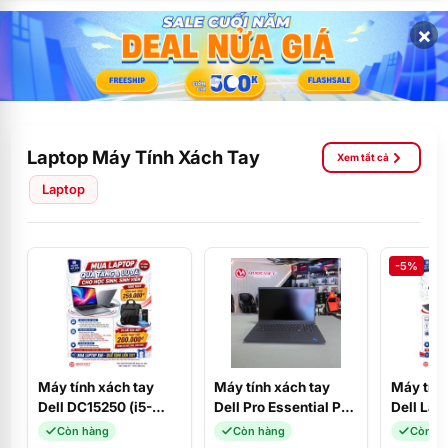
×
Laptop Máy Tính Xách Tay
Xem tất cả
Laptop
-5%
Máy tính xách tay
Máy tính xách tay
Máy tính
Dell DC15250 (i5-
Dell Pro Essential PV
Dell Lat
1334U/16GD4/512SSD/15.6FHD/120Hz/W11SL+OFFICE_2024/B
15250 (Core i5-
(i3-131
Còn hàng
Còn hàng
Còn h
(CPH99)
1334U/8GB/DDR5/512GBSSD/15.6F
SSD/ 8G