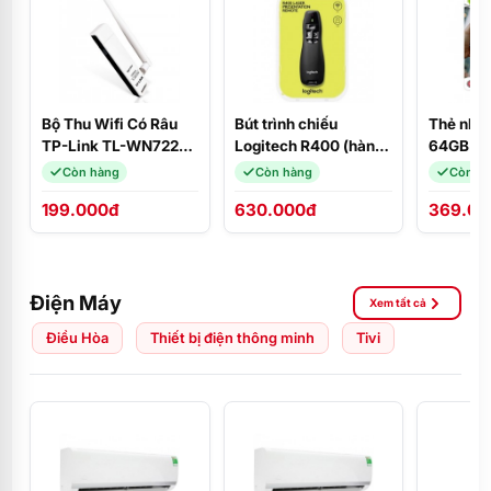
Bộ Thu Wifi Có Râu
Bút trình chiếu
Thẻ nhớ 
TP-Link TL-WN722N
Logitech R400 (hàng
64GB
- USB Thu Wifi Tốc Độ
chính hãng)
Còn hàng
Còn hàng
Còn h
Cao 150Mbps
199.000đ
630.000đ
369.00
Điện Máy
Xem tất cả
Điều Hòa
Thiết bị điện thông minh
Tivi