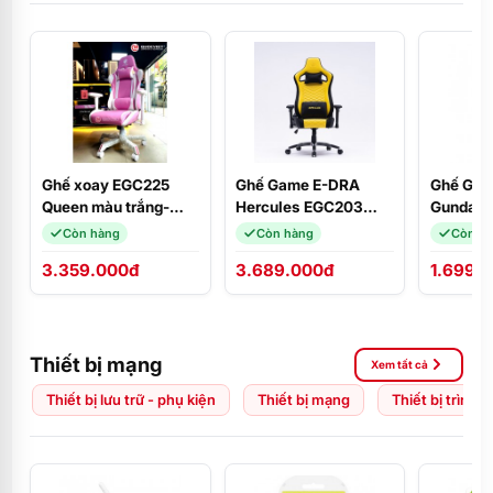
Ghế xoay EGC225
Ghế Game E-DRA
Ghế Gam
Queen màu trắng-
Hercules EGC203
Gundam 
hồng E-Dra
PRO Black/Yellow
Còn hàng
Còn hàng
Còn h
3.359.000đ
3.689.000đ
1.699.
Thiết bị mạng
Xem tất cả
Thiết bị lưu trữ - phụ kiện
Thiết bị mạng
Thiết bị trình 