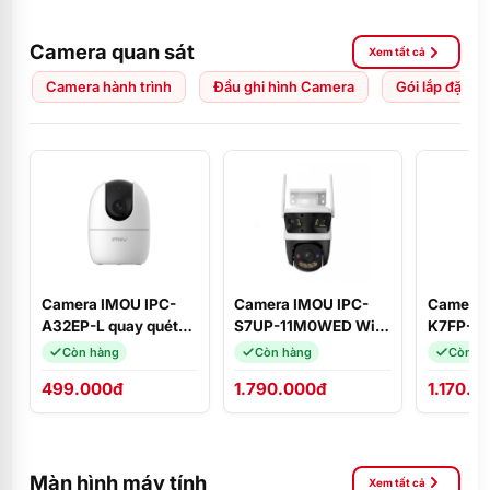
Camera quan sát
Xem tất cả
Camera hành trình
Đầu ghi hình Camera
Gói lắp đặt C
Camera IMOU IPC-
Camera IMOU IPC-
Camera 
A32EP-L quay quét
S7UP-11M0WED Wifi
K7FP-5
3MP 2K
3 mắt Cruiser Triple
quay qué
Còn hàng
Còn hàng
Còn h
11MP ngoài trời, phát
đàm thoạ
499.000đ
1.790.000đ
1.170.0
hiện người, Wifi 6
động xa
Màn hình máy tính
Xem tất cả