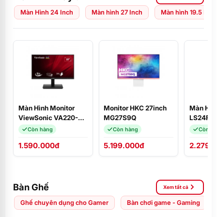
Màn Hình 24 Inch
Màn hình 27 Inch
Màn hình 19.5 Inch
Màn Hình Monitor
Monitor HKC 27inch
Màn Hìn
ViewSonic VA220-H
MG27S9Q
LS24F3
(21.5
(24 inch
Còn hàng
Còn hàng
Còn h
inch/VA/FHD/100Hz/1ms)
FHD/IPS
1.590.000đ
5.199.000đ
2.279.
HDMI
Bàn Ghế
Xem tất cả
Ghế chuyên dụng cho Gamer
Bàn chơi game - Gaming