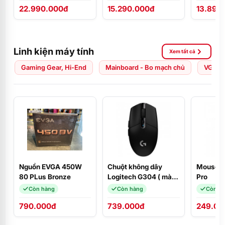
22.990.000đ
15.290.000đ
13.890
ĐEN/Ubuntu/NK
FHD/W1
Linh kiện máy tính
Xem tất cả
Gaming Gear, Hi-End
Mainboard - Bo mạch chủ
VGA - 
Nguồn EVGA 450W
Chuột không dây
Mouse F
80 PLus Bronze
Logitech G304 ( màu
Pro
đen )
Còn hàng
Còn hàng
Còn h
790.000đ
739.000đ
249.00