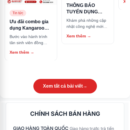
Xe
hữu
THÔNG BÁO
này
TUYỂN DỤNG
Tin tức
NHÂN SỰ
Khám phá những cập
Ưu đãi combo gia
nhật công nghệ mới
dụng Kangaroo
nhất và các thủ thuật
cho Tân sinh viên:
Xem thêm
→
Bước vào hành trình
hữu ích trong bài viết
Sắm trọn bộ căn
tân sinh viên đồng
này.
bếp, tặng ngay nồi
nghĩa với việc bạn bắt
Xem thêm
→
cơm điện
đầu cuộc sống tự lập
tại các thành phố lớn.
Bên cạnh góc học tập,
một căn bếp nhỏ gọn
nhưng đầy đủ tiện nghi
chính là nơi giữ lửa
Xem tất cả bài viết
→
năng lượng, giúp bạn
tự tay nấu những bữa
ăn thơm ngon, tiết
kiệm chi phí sinh hoạt
CHÍNH SÁCH BÁN HÀNG
và đảm bảo an toàn
thực phẩm. Nhằm
GIAO HÀNG TOÀN QUỐC
đồng hành và hỗ trợ
Giao hàng trước trả tiền