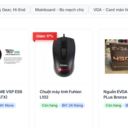
mua sản phẩm và xuất
hợp lệ. Từ ngày
trình giấy tờ hợp lệ. Lưu
08/07/202
 Gear, Hi-End
Mainboard - Bo mạch chủ
VGA - Card màn hì
ý Không áp dụng đồng
ngày 15/0
thời với các chương
trình khuyến mãi khác.
Chương trình nằm trong
chuỗi sự kiện BACK TO
SCHOOL 2026 . Thời
Giảm 17%
gian triển khai: Từ ngày
08/07/2026 đến hết
ngày 15/09/2026
ME VSP ES6
Chuột máy tính Fuhlen
Nguồn EVGA
ATX)
L102
PLus Bronze
BH: None
Còn hàng
BH: 24 tháng
Còn hàng
B