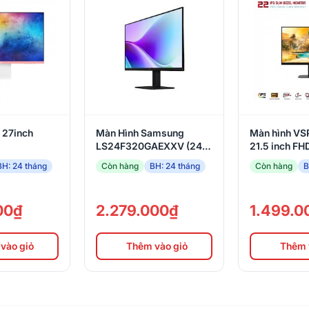
 27inch
Màn Hình Samsung
Màn hình VS
LS24F320GAEXXV (24
21.5 inch FHD
inch FHD/IPS/120Hz) 2
100Hz/ 1ms/
BH: 24 tháng
Còn hàng
BH: 24 tháng
Còn hàng
B
HDMI
00₫
2.279.000₫
1.499.0
vào giỏ
Thêm vào giỏ
Thêm 