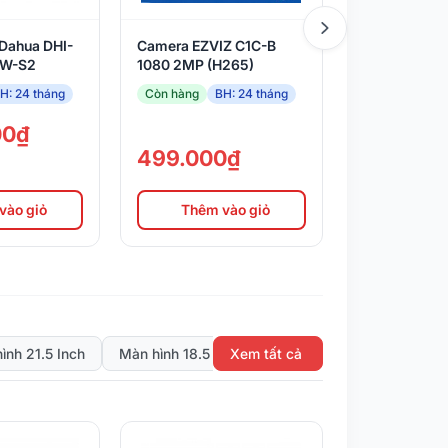
 Dahua DHI-
Camera EZVIZ C1C-B
Đầu ghi hình 
-W-S2
1080 2MP (H265)
X5S (4W) Wif
H: 24 tháng
Còn hàng
BH: 24 tháng
Hết hàng
BH
00₫
499.000₫
990.00
vào giỏ
Thêm vào giỏ
Thêm 
ình 21.5 Inch
Màn hình 18.5 Inch
Xem tất cả
Màn hình 32 Inch