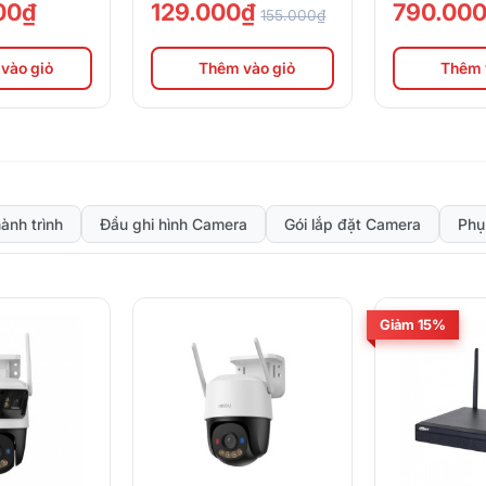
00₫
129.000₫
790.00
155.000₫
vào giỏ
Thêm vào giỏ
Thêm 
ành trình
Đầu ghi hình Camera
Gói lắp đặt Camera
Phụ
Giảm 15%