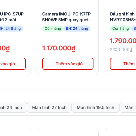
U IPC-S7UP-
Camera IMOU IPC-K7FP-
Đầu ghi hình
fi 3 mắt
5H0WE 5MP quay quét
NVR1108HS
le 11MP ngoài
Có màu, đàm thoại, có
BH: 24 tháng
Còn hàng
BH: 24 tháng
Còn hàng
B
ện người, Wifi
báo động xanh đỏ
1.790.0
00₫
1.170.000₫
2.100.000₫
vào giỏ
Thêm vào giỏ
Thêm 
nh 24 Inch
Màn hình 27 Inch
Màn hình 19.5 Inch
Màn h