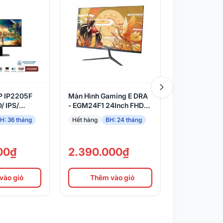
P IP2205F
Màn Hình Gaming E DRA
Màn Hình Vi
/ IPS/
- EGM24F1 24Inch FHD
VA2432-H (2
 HDMI + VGA
IPS 144Hz
inch/FHD/IP
H: 36 tháng
Hết hàng
BH: 24 tháng
Hết hàng
BH
+VGA)
00₫
2.390.000₫
2.190.0
vào giỏ
Thêm vào giỏ
Thêm 