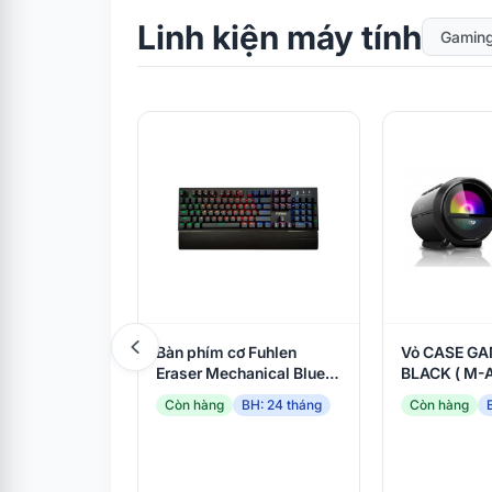
mua Laptop và xuất
trình giấy tờ xác minh
Linh kiện máy tính
Gaming
hợp lệ. Từ ngày
08/07/2026 đến hết
ngày 15/09/2026
Bàn phím cơ Fuhlen
Vỏ CASE GA
Eraser Mechanical Blue
BLACK ( M-
Switch Black
Còn hàng
BH: 24 tháng
Còn hàng