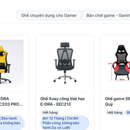
Ghế chuyên dụng cho Gamer
Bàn chơi game - Gami
-DRA
Ghế Xoay công thái học
Ghế game S
GC203 PRO
E-DRA - EEC213
Quỳ
w
Hết hàng
Hết hàng
B
( Bảo hành
BH: 12 Tháng ( Chỉ BH
Da không bảo
Phần cứng, không bảo
hành Da và Lưới)