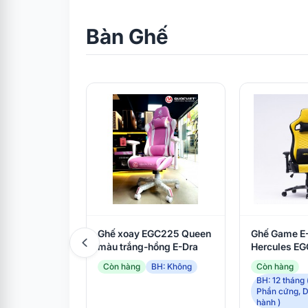
Bàn Ghế
Ghế xoay EGC225 Queen
Ghế Game E
màu trắng-hồng E-Dra
Hercules E
Black/Yello
Còn hàng
BH: Không
Còn hàng
BH: 12 tháng 
Phần cứng, 
hành )