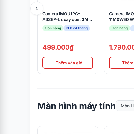
Camera IMOU IPC-
Camera IMO
A32EP-L quay quét 3MP
11M0WED Wi
2K
Cruiser Trip
Còn hàng
BH: 24 tháng
Còn hàng
trời, phát hi
6
499.000₫
1.790.0
Thêm vào giỏ
Thêm 
Màn hình máy tính
Màn Hì