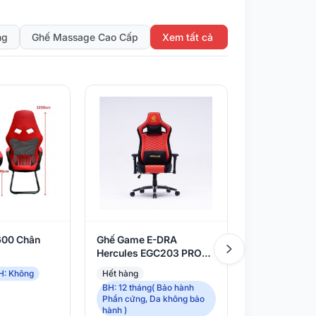
ng
Ghế Massage Cao Cấp
Xem tất cả
600 Chân
Ghế Game E-DRA
Ghế Game Ce
Hercules EGC203 PRO
Gundam Blac
Black/Red
H: Không
Hết hàng
Còn hàng
BH: 12 tháng( Bảo hành
BH: 12 tháng 
Phần cứng, Da không bảo
hành Da)
hành )