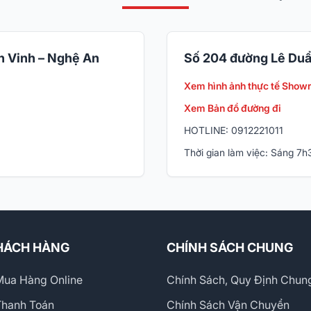
 Vinh – Nghệ An
Số 204 đường Lê Duẩ
Xem hình ảnh thực tế Show
Xem Bản đồ đường đi
HOTLINE: 0912221011
Thời gian làm việc: Sáng 7
HÁCH HÀNG
CHÍNH SÁCH CHUNG
ua Hàng Online
Chính Sách, Quy Định Chun
Thanh Toán
Chính Sách Vận Chuyển