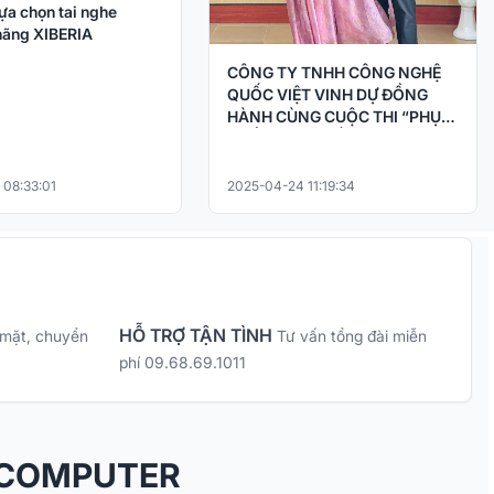
ựa chọn tai nghe
ãng XIBERIA
CÔNG TY TNHH CÔNG NGHỆ
QUỐC VIỆT VINH DỰ ĐỒNG
HÀNH CÙNG CUỘC THI “PHỤC
CHẾ KÝ ỨC – HỒI SINH LỊCH SỬ
BẰNG CÔNG NGHỆ AI
 08:33:01
2025-04-24 11:19:34
HỖ TRỢ TẬN TÌNH
 mặt, chuyển
Tư vấn tổng đài miễn
phí 09.68.69.1011
 COMPUTER