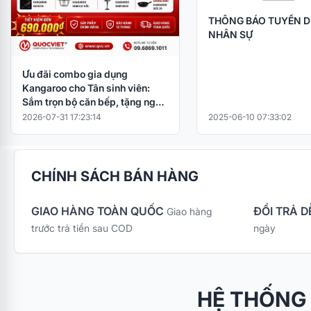
THÔNG BÁO TUYỂN 
NHÂN SỰ
Ưu đãi combo gia dụng
Kangaroo cho Tân sinh viên:
Sắm trọn bộ căn bếp, tặng ngay
nồi cơm điện
2026-07-31 17:23:14
2025-06-10 07:33:02
CHÍNH SÁCH BÁN HÀNG
GIAO HÀNG TOÀN QUỐC
ĐỔI TRẢ D
Giao hàng
trước trả tiền sau COD
ngày
HỆ THỐNG