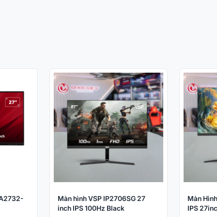
VA2732-
Màn hình VSP IP2706SG 27
Màn Hình
inch IPS 100Hz Black
IPS 27in