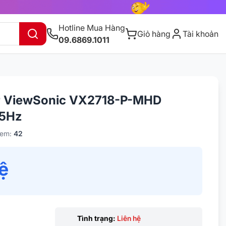
Hotline Mua Hàng
Giỏ hàng
Tài khoản
09.6869.1011
r ViewSonic VX2718-P-MHD
65Hz
xem:
42
hệ
Tình trạng:
Liên hệ