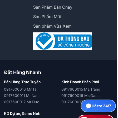
Sản Phẩm Bán Chạy
Sản Phẩm Mới
Sản phẩm Vừa Xem
Đặt Hàng Nhanh
Bán Hàng Trực Tuyến
Kinh Doanh Phân Phối
0917600010 Mr.Tài
0917600015 Ms.Trang
0917600011 Mr.Nam
0917600016 Ms.Oanh
0917600012 Mr.Đức
0917600017 Ms.Quỳnh
Hỗ trợ 24/7
KD Dự án, Game Net: