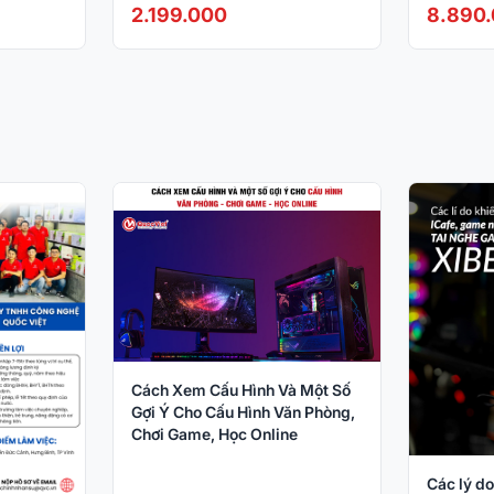
/1ms/VGA+HDMI)
2.199.000
8.890
Cách Xem Cấu Hình Và Một Số
Gợi Ý Cho Cấu Hình Văn Phòng,
Chơi Game, Học Online
Các lý do