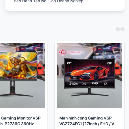
Bảo Hành Tận Nơi Cho Doanh Nghiệp
 Gaming Monitor VSP
Màn hình cong Gaming VSP
ch IP2736G 360Hz
VG2724FC1 (27inch / FHD / VA /