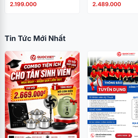
Black
inch/FHD/IPS/100Hz
2.199.000
2.489.000
Tin Tức Mới Nhất