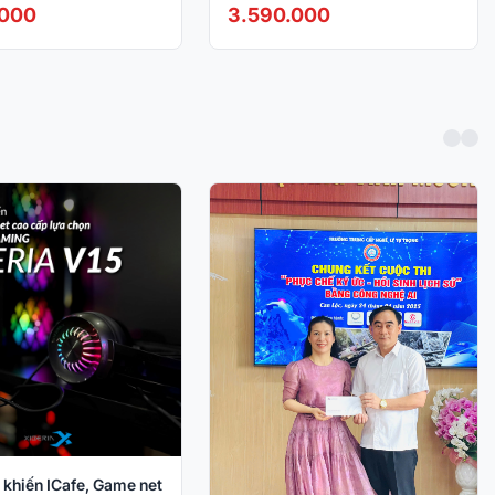
240Hz / 1ms / R1500 /
.000
3.590.000
FreeSYNC)
 khiến ICafe, Game net