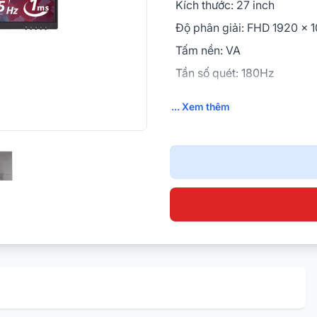
Kích thước: 27 inch
Độ phân giải: FHD 1920 x 
Tấm nền: VA
Tần số quét: 180Hz
Thời gian phản hồi: 1ms
... Xem thêm
Độ sáng: 250 nits
Tích hợp loa: 2x 2W
Cổng kết nối: HDMI 1.4 x2,
x1,