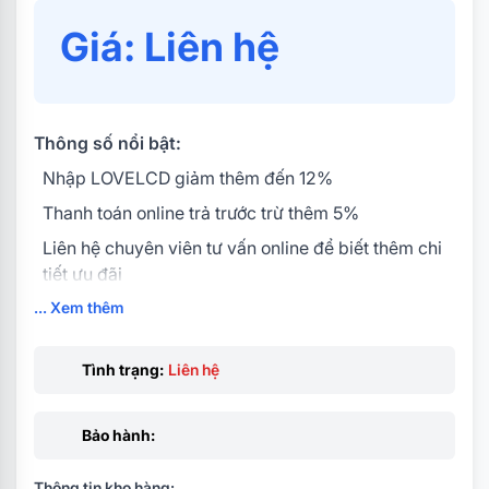
Giá: Liên hệ
Thông số nổi bật:
Nhập LOVELCD giảm thêm đến 12%
Thanh toán online trả trước trừ thêm 5%
Liên hệ chuyên viên tư vấn online để biết thêm chi
tiết ưu đãi
... Xem thêm
Độ phân giải QHD và VESA DisplayHDR 400 kết
hợp cho ra khung hình sắc nét đẹp choáng ngợp.
Tần số quét 180HZ và thời gian phản hồi 1ms (GtG)
Tình trạng:
Liên hệ
cho khả năng phản hồi bứt tốc chuẩn như phản xạ
của bạn.
Bảo hành:
Công nghệ AMD FreeSync giúp mọi cảnh hành
động cực nhanh trông luôn mượt mà.
Thông tin kho hàng: