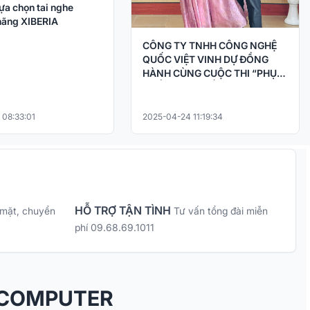
ựa chọn tai nghe
ãng XIBERIA
CÔNG TY TNHH CÔNG NGHỆ
QUỐC VIỆT VINH DỰ ĐỒNG
HÀNH CÙNG CUỘC THI “PHỤC
CHẾ KÝ ỨC – HỒI SINH LỊCH SỬ
BẰNG CÔNG NGHỆ AI
 08:33:01
2025-04-24 11:19:34
HỖ TRỢ TẬN TÌNH
 mặt, chuyển
Tư vấn tổng đài miễn
phí 09.68.69.1011
 COMPUTER