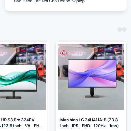
Bảo Hành Tận Nơi Cho Doanh Nghiệp
 HP S3 Pro 324PV
Màn hình LG 24U411A-B (23.8
(23.8 inch - VA - FHD
inch - IPS - FHD - 120Hz - 1ms)