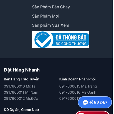
Sản Phẩm Bán Chạy
Sản Phẩm Mới
Sản phẩm Vừa Xem
Đặt Hàng Nhanh
Bán Hàng Trực Tuyến
Kinh Doanh Phân Phối
0917600010 Mr.Tài
0917600015 Ms.Trang
0917600011 Mr.Nam
0917600016 Ms.Oanh
0917600012 Mr.Đức
0917600017 Ms.Quỳnh
Hỗ trợ 24/7
KD Dự án, Game Net: