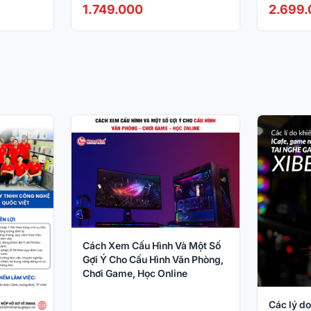
2/ IPS)
FHD - 120Hz - 1ms)
- 5ms- 1
1.749.000
2.699
Cách Xem Cấu Hình Và Một Số
Gợi Ý Cho Cấu Hình Văn Phòng,
Chơi Game, Học Online
Các lý do