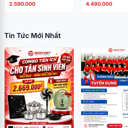
0.3ms) chuyên game, màu đen
5ms/ 120Hz/ 300cd/m
2.590.000
4.490.000
Tin Tức Mới Nhất