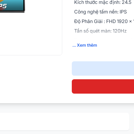
Kích thước mặc định: 24.5
Công nghệ tấm nền: IPS
Độ Phân Giải : FHD 1920 x
Tần số quét màn: 120Hz
Thời gian đáp ứng: 1ms M
... Xem thêm
Hỗ trợ tiêu chuẩn: VESA 10
mm,
Cổng cắm kết nối: HDMI, 