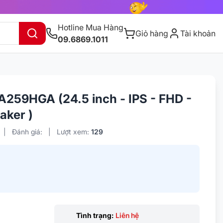
Hotline Mua Hàng
Giỏ hàng
Tài khoản
09.6869.1011
259HGA (24.5 inch - IPS - FHD -
aker )
|
Đánh giá:
|
Lượt xem:
129
Tình trạng:
Liên hệ