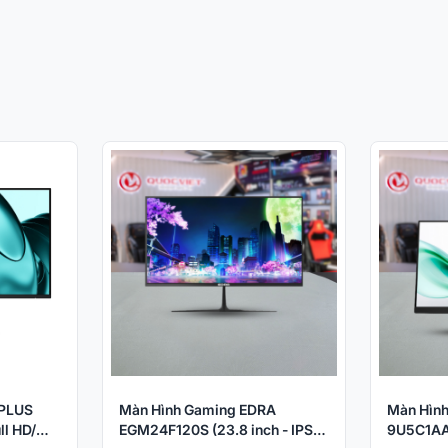
 PLUS
Màn Hình Gaming EDRA
Màn Hình
ll HD/
EGM24F120S (23.8 inch - IPS -
9U5C1AA 