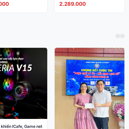
00Hz)
.000
2.289.000
 khiến ICafe, Game net