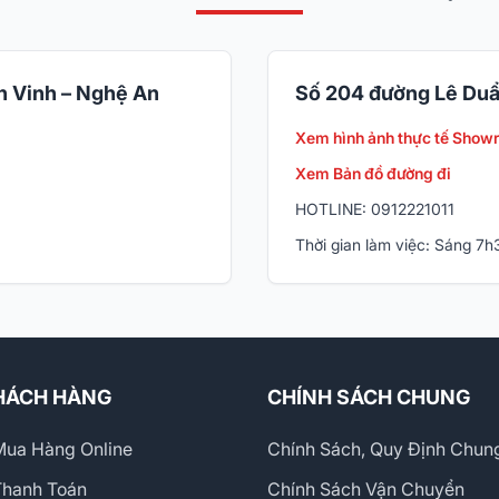
 Vinh – Nghệ An
Số 204 đường Lê Duẩ
Xem hình ảnh thực tế Show
Xem Bản đồ đường đi
HOTLINE: 0912221011
Thời gian làm việc: Sáng 7
HÁCH HÀNG
CHÍNH SÁCH CHUNG
ua Hàng Online
Chính Sách, Quy Định Chun
Thanh Toán
Chính Sách Vận Chuyển