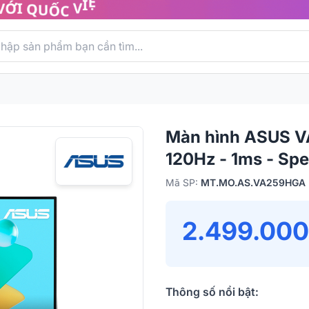
Màn hình ASUS VA
120Hz - 1ms - Spe
Mã SP:
MT.MO.AS.VA259HGA
2.499.000
Thông số nổi bật: