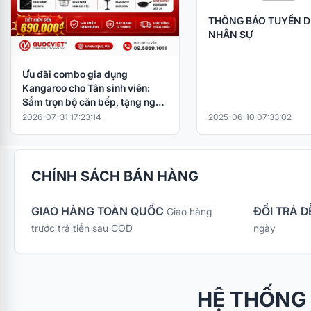
THÔNG BÁO TUYỂN 
NHÂN SỰ
Ưu đãi combo gia dụng
Kangaroo cho Tân sinh viên:
Sắm trọn bộ căn bếp, tặng ngay
nồi cơm điện
2026-07-31 17:23:14
2025-06-10 07:33:02
CHÍNH SÁCH BÁN HÀNG
GIAO HÀNG TOÀN QUỐC
ĐỔI TRẢ D
Giao hàng
trước trả tiền sau COD
ngày
HỆ THỐNG