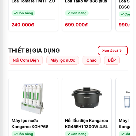
Loa Tomate TM111 2.0
Loa Tako W-888 plus
Loa Sou
EGS01W
(USB Blu
Còn hàng
Còn hàng
Còn h
FM)
240.000đ
699.000đ
990.00
THIẾT BỊ GIA DỤNG
Xem tất cả
Nồi Cơm Điện
Máy lọc nước
Chảo
BẾP
Máy lọc nước
Nồi lẩu điện Kangaroo
Máy lọc
Kangaroo KGHP66
KG45EH1 1300W 4.5L
Kangaro
KG100C
Còn hàng
Còn hàng
Còn h