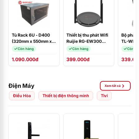
Tủ Rack 6U - D400
Thiết bị thu phát Wifi
Bộ phát 
(320mm x 550mm x
Ruijie RG-EW300
TL-WR84
400mm)
PRO
300Mbp
Còn hàng
Còn hàng
Còn h
1.090.000đ
399.000đ
339.00
Điện Máy
Xem tất cả
Điều Hòa
Thiết bị điện thông minh
Tivi