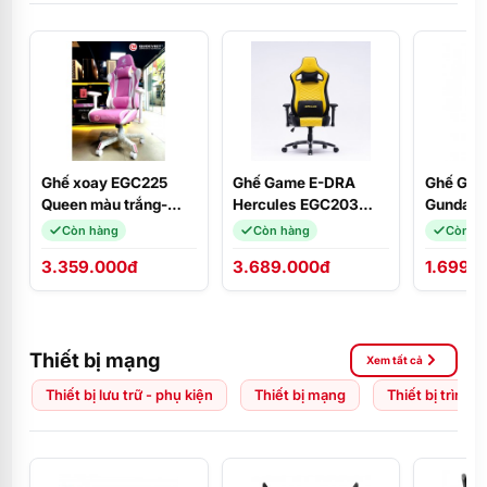
Ghế xoay EGC225
Ghế Game E-DRA
Ghế Gam
Queen màu trắng-
Hercules EGC203
Gundam 
hồng E-Dra
PRO Black/Yellow
Còn hàng
Còn hàng
Còn h
3.359.000đ
3.689.000đ
1.699.
Thiết bị mạng
Xem tất cả
Thiết bị lưu trữ - phụ kiện
Thiết bị mạng
Thiết bị trình 