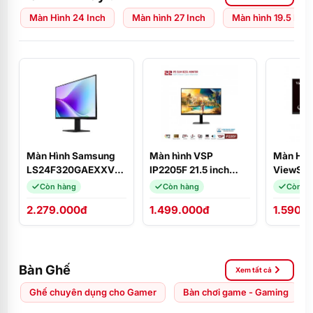
Màn Hình 24 Inch
Màn hình 27 Inch
Màn hình 19.5 Inch
Màn Hình Samsung
Màn hình VSP
Màn Hìn
LS24F320GAEXXV
IP2205F 21.5 inch
ViewSon
(24 inch
FHD/ IPS/ 100Hz/
(21.5
Còn hàng
Còn hàng
Còn h
FHD/IPS/120Hz) 2
1ms/ HDMI + VGA
inch/VA
2.279.000đ
1.499.000đ
1.590.
HDMI
Bàn Ghế
Xem tất cả
Ghế chuyên dụng cho Gamer
Bàn chơi game - Gaming