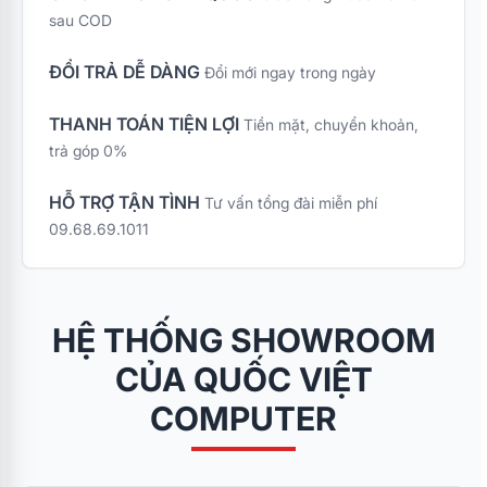
tối đa cho các bạn tân
sau COD
sinh viên trong mùa
nhập học, chương
ĐỔI TRẢ DỄ DÀNG
Đổi mới ngay trong ngày
trình ưu đãi đặc biệt
"Combo Bếp Xinh Tân
THANH TOÁN TIỆN LỢI
Tiền mặt, chuyển khoản,
Sinh Viên – Sắm 4
trả góp 0%
Nhận 7" mang đến bộ
giải pháp gia dụng
Kangaroo cao cấp với
HỖ TRỢ TẬN TÌNH
Tư vấn tổng đài miễn phí
mức chi phí tối ưu nhất
09.68.69.1011
cùng quà tặng vô cùng
thiết thực.
HỆ THỐNG SHOWROOM
CỦA QUỐC VIỆT
COMPUTER