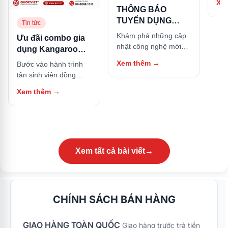
Xe
hữu
THÔNG BÁO
này
TUYỂN DỤNG
Tin tức
NHÂN SỰ
Khám phá những cập
Ưu đãi combo gia
nhật công nghệ mới
dụng Kangaroo
nhất và các thủ thuật
cho Tân sinh viên:
Xem thêm
→
Bước vào hành trình
hữu ích trong bài viết
Sắm trọn bộ căn
tân sinh viên đồng
này.
bếp, tặng ngay nồi
nghĩa với việc bạn bắt
Xem thêm
→
cơm điện
đầu cuộc sống tự lập
tại các thành phố lớn.
Bên cạnh góc học tập,
một căn bếp nhỏ gọn
nhưng đầy đủ tiện nghi
chính là nơi giữ lửa
Xem tất cả bài viết
→
năng lượng, giúp bạn
tự tay nấu những bữa
ăn thơm ngon, tiết
kiệm chi phí sinh hoạt
CHÍNH SÁCH BÁN HÀNG
và đảm bảo an toàn
thực phẩm. Nhằm
GIAO HÀNG TOÀN QUỐC
đồng hành và hỗ trợ
Giao hàng trước trả tiền