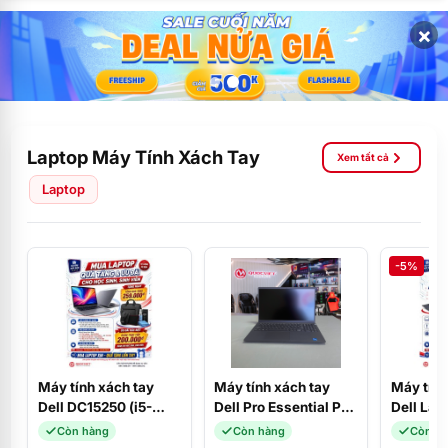
×
Laptop Máy Tính Xách Tay
Xem tất cả
Laptop
-5%
Máy tính xách tay
Máy tính xách tay
Máy tính
Dell DC15250 (i5-
Dell Pro Essential PV
Dell Lat
1334U/16GD4/512SSD/15.6FHD/120Hz/W11SL+OFFICE_2024/B
15250 (Core i5-
(i3-131
Còn hàng
Còn hàng
Còn h
(CPH99)
1334U/8GB/DDR5/512GBSSD/15.6F
SSD/ 8G