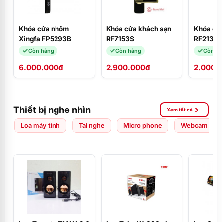
Khóa cửa nhôm
Khóa cửa khách sạn
Khóa cử
Xingfa FP5293B
RF7153S
RF2132S
Còn hàng
Còn hàng
Còn h
6.000.000đ
2.900.000đ
2.000.
Thiết bị nghe nhìn
Xem tất cả
Loa máy tính
Tai nghe
Micro phone
Webcam