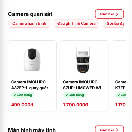
Camera quan sát
Xem tất cả
Camera hành trình
Đầu ghi hình Camera
Gói lắp đặt C
Camera IMOU IPC-
Camera IMOU IPC-
Camera 
A32EP-L quay quét
S7UP-11M0WED Wifi
K7FP-5
3MP 2K
3 mắt Cruiser Triple
quay qué
Còn hàng
Còn hàng
Còn h
11MP ngoài trời, phát
đàm thoạ
499.000đ
1.790.000đ
1.170.0
hiện người, Wifi 6
động xa
Màn hình máy tính
Xem tất cả