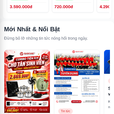
3.590.000đ
720.000đ
4.290.
Mới Nhất & Nổi Bật
Đừng bỏ lỡ những tin tức nóng hổi trong ngày.
Ti
So
và
là 
Khá
mạ
nhậ
tư
Tin tức
nhấ