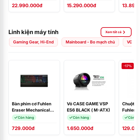
22.990.000đ
15.290.000đ
13.890
ĐEN/Ubuntu/NK
FHD/W1
Linh kiện máy tính
Xem tất cả
Gaming Gear, Hi-End
Mainboard - Bo mạch chủ
VGA - 
-17%
Bàn phím cơ Fuhlen
Vỏ CASE GAME VSP
Chuột má
Eraser Mechanical
ES6 BLACK ( M-ATX)
Fuhlen L
Blue Switch Black
Còn hàng
Còn hàng
Còn h
729.000đ
1.650.000đ
129.00