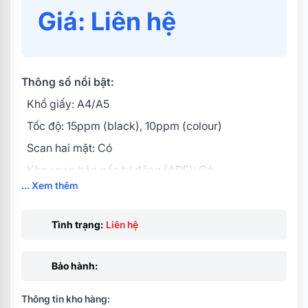
Giá: Liên hệ
Thông số nổi bật:
Khổ giấy: A4/A5
Tốc độ: 15ppm (black), 10ppm (colour)
Scan hai mặt: Có
Khay nạp bản gốc tự động (ADF): Có
... Xem thêm
Cổng giao tiếp: USB
Độ phân giải: 100 - 600 dpi
Tình trạng:
Liên hệ
Bảo hành:
Thông tin kho hàng: