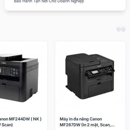
Bảo Hành Tận Nơi Cho Doanh Nghiệp
anon MF244DW ( NK )
Máy in đa năng Canon
/ Scan)
MF267DW (In 2 mặt, Scan,