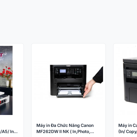
Máy in Đa Chức Năng Canon
Máy in C
A5/ In/
MF262DW II NK ( In,Photo,
(In/ Copy