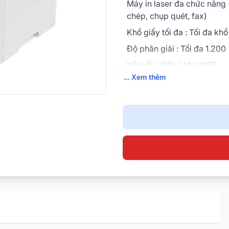
Máy in laser đa chức năng 
chép, chụp quét, fax)
Khổ giấy tối đa : Tối đa kh
Độ phân giải : Tối đa 1.200
Kết nối: USB/ LAN/ WIFI
... Xem thêm
Tốc độ in đen trắng: Lên đ
trang/phút