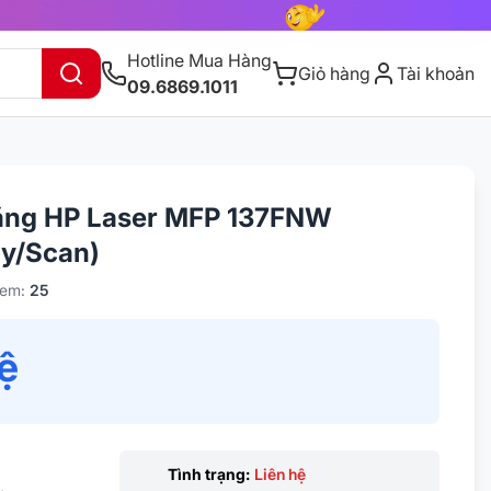
Hotline Mua Hàng
Giỏ hàng
Tài khoản
09.6869.1011
năng HP Laser MFP 137FNW
y/Scan)
xem:
25
hệ
Tình trạng:
Liên hệ