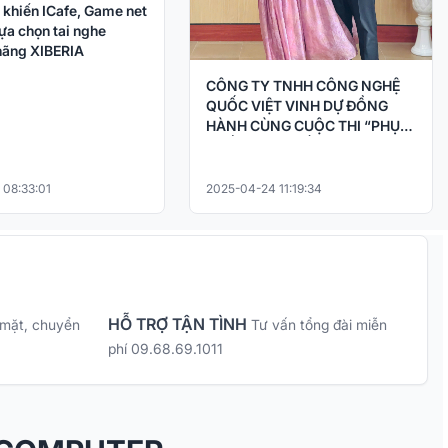
 khiến ICafe, Game net
ựa chọn tai nghe
ãng XIBERIA
CÔNG TY TNHH CÔNG NGHỆ
QUỐC VIỆT VINH DỰ ĐỒNG
HÀNH CÙNG CUỘC THI “PHỤC
CHẾ KÝ ỨC – HỒI SINH LỊCH SỬ
BẰNG CÔNG NGHỆ AI
 08:33:01
2025-04-24 11:19:34
HỖ TRỢ TẬN TÌNH
 mặt, chuyển
Tư vấn tổng đài miễn
phí 09.68.69.1011