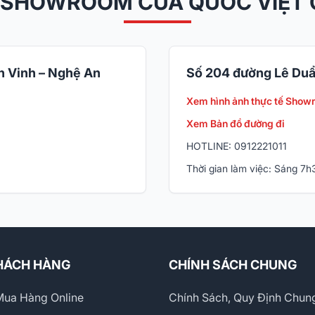
 SHOWROOM CỦA QUỐC VIỆT
 Vinh – Nghệ An
Số 204 đường Lê Duẩ
Xem hình ảnh thực tế Show
Xem Bản đồ đường đi
HOTLINE: 0912221011
Thời gian làm việc: Sáng 7
HÁCH HÀNG
CHÍNH SÁCH CHUNG
ua Hàng Online
Chính Sách, Quy Định Chun