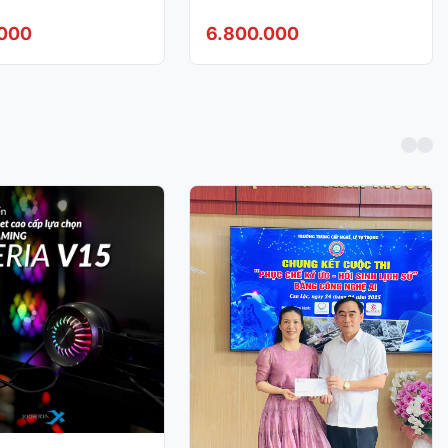
Copy, Fax, Khay ADF, USB,
LAN, Wifi)
.000
6.800.000