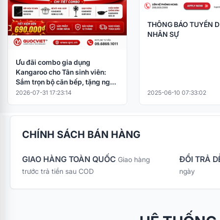
THÔNG BÁO TUYỂN 
NHÂN SỰ
Ưu đãi combo gia dụng
Kangaroo cho Tân sinh viên:
Sắm trọn bộ căn bếp, tặng ngay
nồi cơm điện
2026-07-31 17:23:14
2025-06-10 07:33:02
CHÍNH SÁCH BÁN HÀNG
GIAO HÀNG TOÀN QUỐC
ĐỔI TRẢ D
Giao hàng
trước trả tiền sau COD
ngày