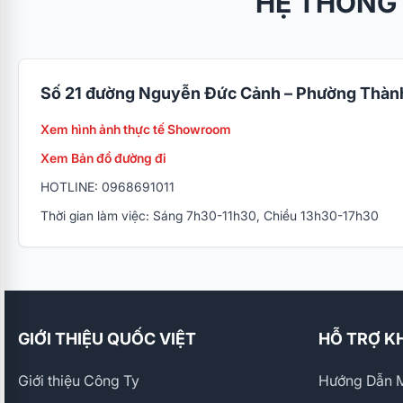
HỆ THỐNG
Số 21 đường Nguyễn Đức Cảnh – Phường Thành
Xem hình ảnh thực tế Showroom
Xem Bản đồ đường đi
HOTLINE: 0968691011
Thời gian làm việc: Sáng 7h30-11h30, Chiều 13h30-17h30
GIỚI THIỆU QUỐC VIỆT
HỖ TRỢ K
Giới thiệu Công Ty
Hướng Dẫn M