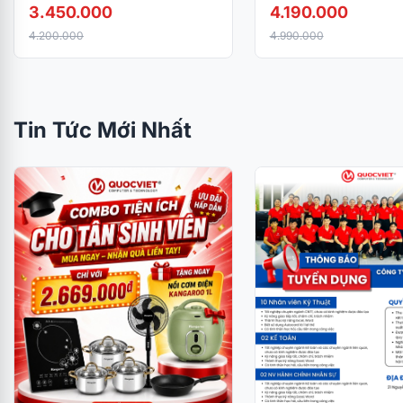
Scan/ USB/ WIFI)
Copy/ Scan/ Đảo mặt)
3.450.000
4.190.000
4.200.000
4.990.000
Tin Tức Mới Nhất