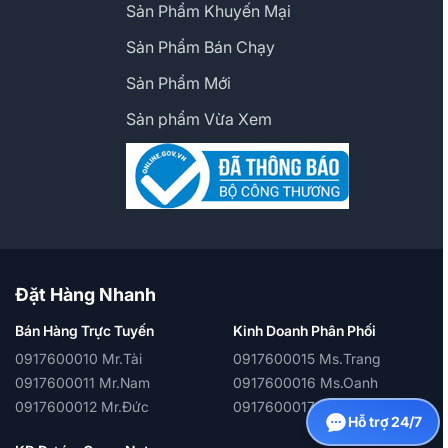
Sản Phẩm Khuyến Mại
Sản Phẩm Bán Chạy
Sản Phẩm Mới
Sản phẩm Vừa Xem
Đặt Hàng Nhanh
Bán Hàng Trực Tuyến
Kinh Doanh Phân Phối
0917600010 Mr.Tài
0917600015 Ms.Trang
0917600011 Mr.Nam
0917600016 Ms.Oanh
0917600012 Mr.Đức
0917600017 Ms.Quỳnh
Hỗ trợ 24/7