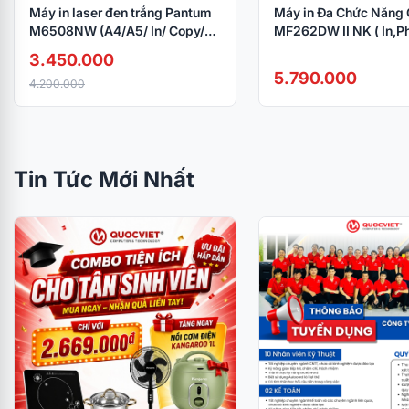
Máy in laser đen trắng Pantum
Máy in Đa Chức Năng
M6508NW (A4/A5/ In/ Copy/
MF262DW II NK ( In,Ph
Scan/ USB/ WIFI)
Scan)
3.450.000
5.790.000
4.200.000
Tin Tức Mới Nhất