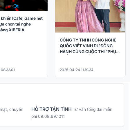
 khiến ICafe, Game net
ựa chọn tai nghe
ãng XIBERIA
CÔNG TY TNHH CÔNG NGHỆ
QUỐC VIỆT VINH DỰ ĐỒNG
HÀNH CÙNG CUỘC THI “PHỤC
CHẾ KÝ ỨC – HỒI SINH LỊCH SỬ
BẰNG CÔNG NGHỆ AI
 08:33:01
2025-04-24 11:19:34
HỖ TRỢ TẬN TÌNH
 mặt, chuyển
Tư vấn tổng đài miễn
phí 09.68.69.1011