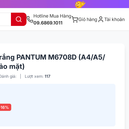
Hotline Mua Hàng
Giỏ hàng
Tài khoản
09.6869.1011
n trắng PANTUM M6708D (A4/A5/
Đảo mặt)
Đánh giá:
|
Lượt xem:
117
-16%