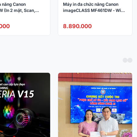
a năng Canon
Máy in đa chức năng Canon
(In 2 mặt, Scan,
imageCLASS MF461DW - WiFi
x, Khay ADF, USB,
(in đảo mặt A4, Scan, Copy,
)
Fax) NK
.000
8.890.000