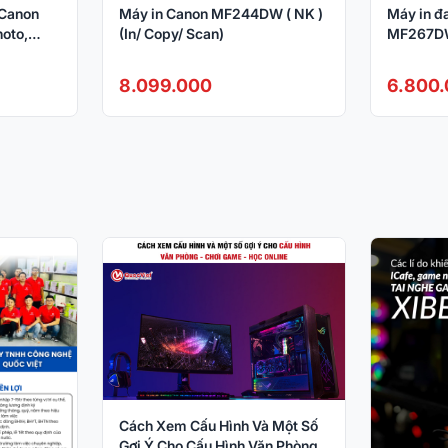
 Canon
Máy in Canon MF244DW ( NK )
Máy in đ
oto,
(In/ Copy/ Scan)
MF267DW 
Copy, Fa
LAN, Wifi
8.099.000
6.800
Cách Xem Cấu Hình Và Một Số
Gợi Ý Cho Cấu Hình Văn Phòng,