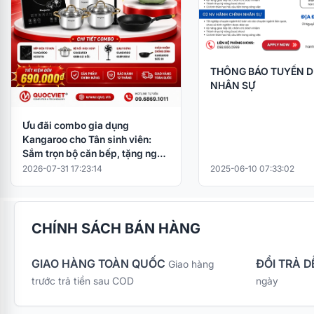
THÔNG BÁO TUYỂN 
NHÂN SỰ
Ưu đãi combo gia dụng
Kangaroo cho Tân sinh viên:
Sắm trọn bộ căn bếp, tặng ngay
nồi cơm điện
2026-07-31 17:23:14
2025-06-10 07:33:02
CHÍNH SÁCH BÁN HÀNG
GIAO HÀNG TOÀN QUỐC
ĐỔI TRẢ D
Giao hàng
trước trả tiền sau COD
ngày