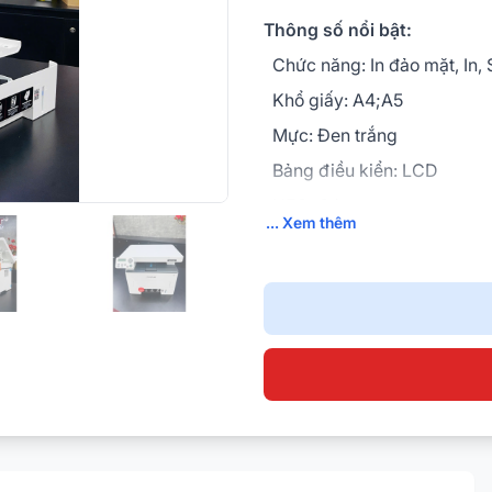
Thông số nổi bật:
Chức năng: In đảo mặt, In,
Khổ giấy: A4;A5
Mực: Đen trắng
Bảng điều kiển: LCD
NFC: Có;
... Xem thêm
Giao tiếp: USB