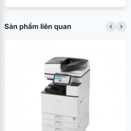
256MB, Tự động đảo mặt bản
sao: Có sẵn, Bộ nạp và đảo bản
gốc 2 mặt (Có sẵn), Chức năng
Mô tả khác
in, ngôn ngữ in: GDI, quét ảnh
Sản phẩm liên quan
đen trắng/màu, TWAIN, Công
suất trung bình Tối đa (Bản/
tháng) 4.000-5.000
Cân nặng
33.5 Kg
Bảo hành 12 tháng hoặc 80.000
Bảo hành
bản chụp tùy theo điều kiện
chi tiết
nào đến trước