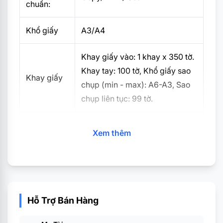
chuẩn:
Khổ giấy
A3/A4
Khay giấy vào: 1 khay x 350 tờ.
Khay tay: 100 tờ, Khổ giấy sao
Khay giấy
chụp (min - max): A6-A3, Sao
chụp liên tục: 99 tờ.
Bộ nhớ
256Mb
Xem thêm
Tốc độ sao chụp liên tục: 20
Tốc độ
bản / phút
Đảo mặt
Không
Hỗ Trợ Bán Hàng
bản gốc