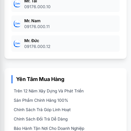
Mr. Tài
Đảo mặt
09176.000.10
Có
bản sao
Mr. Nam
09176.000.11
ADF
Có
Mr. Đức
Độ phân
09176.000.12
600 x 600dpi
giải
Cổng giao
USB2.0
tiếp
Yên Tâm Mua Hàng
Trên 12 Năm Xây Dựng Và Phát Triển
Thu phóng
Thu nhỏ- Phóng to: 50-200 %
Sản Phẩm Chính Hãng 100%
Dùng mực
Mực 2014s
Chính Sách Trả Góp Linh Hoạt
Chính Sách Đổi Trả Dễ Dàng
Tự động xoay ảnh 900, Bộ nhớ
Bảo Hành Tận Nơi Cho Doanh Nghiệp