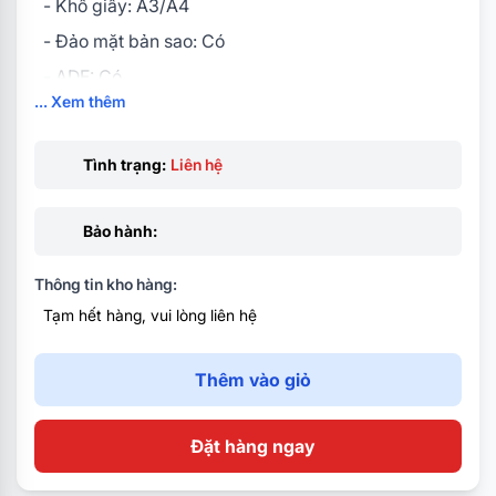
- Khổ giấy: A3/A4
- Đảo mặt bản sao: Có
- ADF: Có
... Xem thêm
- Cổng giao tiếp: USB2.0
- Thu phóng: Thu nhỏ- Phóng to: 50-200 %
Tình trạng:
Liên hệ
- Dùng mực: Mực 2014s
Bảo hành:
Thông tin kho hàng:
Tạm hết hàng, vui lòng liên hệ
Thêm vào giỏ
Đặt hàng ngay