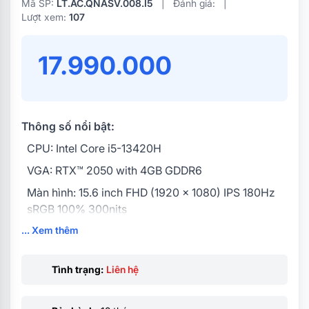
Mã SP:
LT.AC.QNASV.008.I5
|
Đánh giá:
|
Lượt xem:
107
17.990.000
Thông số nổi bật:
CPU: Intel Core i5-13420H
VGA: RTX™ 2050 with 4GB GDDR6
Màn hình: 15.6 inch FHD (1920 x 1080) IPS 180Hz
sRGB 100% 300nits
... Xem thêm
RAM: 1x16GB DDR5 5200MHz
Ổ cứng: 512GB PCIe NVMe SSD
Tình trạng:
Liên hệ
PIN: 4 Cell, 57 Whr
Hệ điều hành : Windows 11 Home