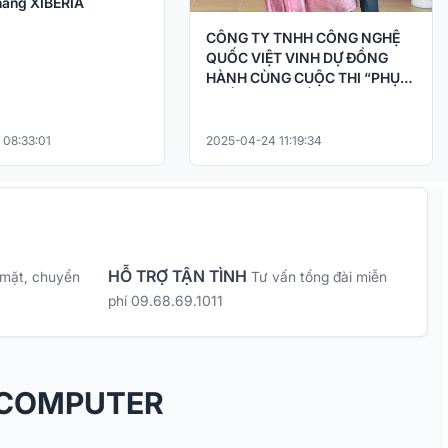
ãng XIBERIA
CÔNG TY TNHH CÔNG NGHỆ
QUỐC VIỆT VINH DỰ ĐỒNG
HÀNH CÙNG CUỘC THI “PHỤC
CHẾ KÝ ỨC – HỒI SINH LỊCH SỬ
BẰNG CÔNG NGHỆ AI
 08:33:01
2025-04-24 11:19:34
HỖ TRỢ TẬN TÌNH
 mặt, chuyển
Tư vấn tổng đài miễn
phí 09.68.69.1011
 COMPUTER