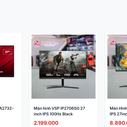
VA2732-
Màn hình VSP IP2706SG 27
Màn Hình
inch IPS 100Hz Black
IPS 27in
/1ms/VGA+HDMI)
2.199.000
8.890