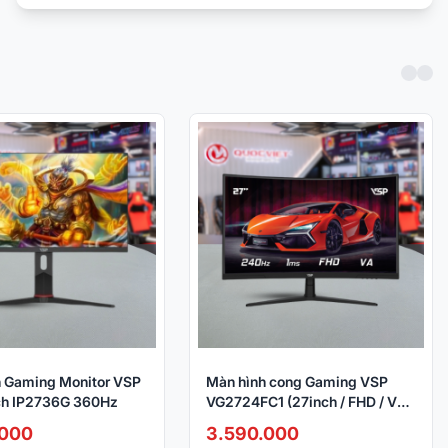
 Gaming Monitor VSP
Màn hình cong Gaming VSP
ch IP2736G 360Hz
VG2724FC1 (27inch / FHD / VA /
240Hz / 1ms / R1500 /
.000
3.590.000
FreeSYNC)