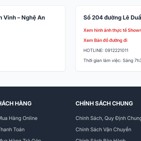
 Vinh – Nghệ An
Số 204 đường Lê Duẩ
Xem hình ảnh thực tế Show
Xem Bản đồ đường đi
HOTLINE: 0912221011
Thời gian làm việc: Sáng 7
HÁCH HÀNG
CHÍNH SÁCH CHUNG
ua Hàng Online
Chính Sách, Quy Định Chun
Thanh Toán
Chính Sách Vận Chuyển
Mua Hàng Trả Góp
Chính Sách Bảo Hành