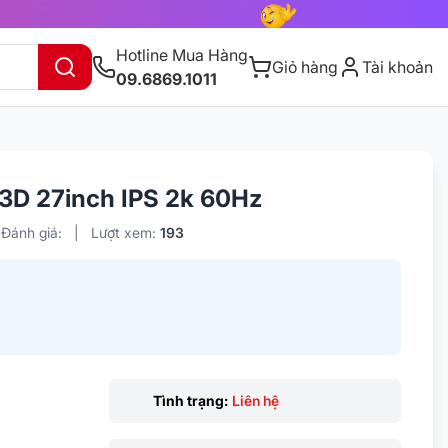
Hotline Mua Hàng
Giỏ hàng
Tài khoản
09.6869.1011
23D 27inch IPS 2k 60Hz
Đánh giá:
|
Lượt xem:
193
Tình trạng:
Liên hệ