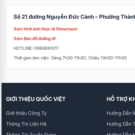
Số 21 đường Nguyễn Đức Cảnh – Phường Thành
Xem hình ảnh thực tế Showroom
Xem Bản đồ đường đi
HOTLINE: 0968691011
Thời gian làm việc: Sáng 7h30-11h30, Chiều 13h30-17h30
GIỚI THIỆU QUỐC VIỆT
HỖ TRỢ K
Giới thiệu Công Ty
Hướng Dẫn M
Thông Tin Liên Hệ
Hướng Dẫn 
Thông Tin Tuyển Dụng
Hướng Dẫn 