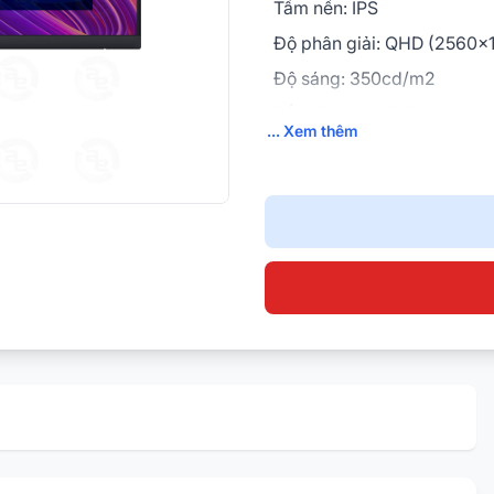
Tấm nền: IPS
Độ phân giải: QHD (2560x
Độ sáng: 350cd/m2
Tốc độ làm mới: 60Hz
... Xem thêm
Thời gian đáp ứng: 8 ms (g
normal); 5 ms (gray-to-gray
Cổng kết nối: 1x HDMI, 1x D
4 x USB 3.2 Gen 1