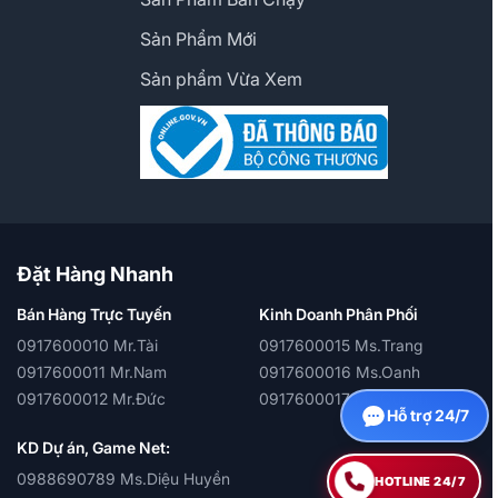
Sản Phẩm Mới
Sản phẩm Vừa Xem
Đặt Hàng Nhanh
Bán Hàng Trực Tuyến
Kinh Doanh Phân Phối
0917600010 Mr.Tài
0917600015 Ms.Trang
0917600011 Mr.Nam
0917600016 Ms.Oanh
0917600012 Mr.Đức
0917600017 Ms.Quỳnh
Hỗ trợ 24/7
KD Dự án, Game Net:
0988690789 Ms.Diệu Huyền
HOTLINE 24/7