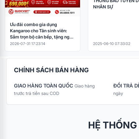
THÔNG BÁO TUYỂN 
NHÂN SỰ
Ưu đãi combo gia dụng
Kangaroo cho Tân sinh viên:
Sắm trọn bộ căn bếp, tặng ngay
nồi cơm điện
2026-07-31 17:23:14
2025-06-10 07:33:02
CHÍNH SÁCH BÁN HÀNG
GIAO HÀNG TOÀN QUỐC
ĐỔI TRẢ D
Giao hàng
trước trả tiền sau COD
ngày
HỆ THỐNG