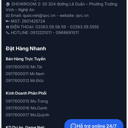
🏠 SHOWROOM 2: Số 204 đường Lê Duẩn – Phường Trường
Vinh – Nghệ An
📧 Email: quocviet@qvc.vn - website: qvc.vn
🔑 MST: 2901425724
☎️ ĐIỆN THOẠI: 02383.59.58.59 - 02383.59.5555
📞 HOTLINE: 0912221011 - 0968691011
Đặt Hàng Nhanh
Bán Hàng Trực Tuyến
0917600010 Mr.Tài
0917600011 Mr.Nam
0917600012 Mr.Đức
Kinh Doanh Phân Phối
0917600015 Ms.Trang
0917600016 Ms.Oanh
0917600017 Ms.Quỳnh
Hỗ trợ online 24/7
KD Dự án, Game Net: