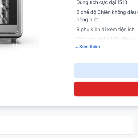
Dung tích cực đại 15 lít
2 chế độ Chiên không dầu
riêng biệt
9 phụ kiện đi kèm tiện ích
Tích hợp chế độ Rã đông –
... Xem thêm
Thanh nhiệt kép trên dưới g
đều thực phẩm
Thiết kế hiện đại, nhỏ gọn
Kính trong suốt 2 lớp chịu l
nhiệt