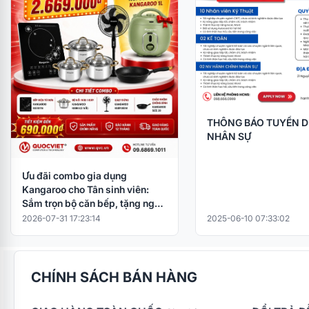
THÔNG BÁO TUYỂN 
NHÂN SỰ
Ưu đãi combo gia dụng
Kangaroo cho Tân sinh viên:
Sắm trọn bộ căn bếp, tặng ngay
nồi cơm điện
2026-07-31 17:23:14
2025-06-10 07:33:02
CHÍNH SÁCH BÁN HÀNG