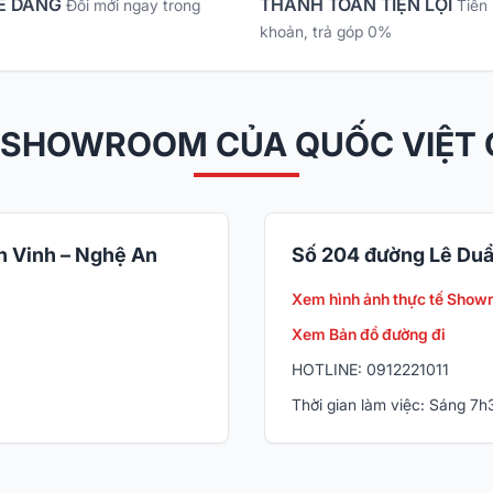
Ễ DÀNG
THANH TOÁN TIỆN LỢI
Đổi mới ngay trong
Tiền
khoản, trả góp 0%
 SHOWROOM CỦA QUỐC VIỆT
 Vinh – Nghệ An
Số 204 đường Lê Duẩ
Xem hình ảnh thực tế Show
Xem Bản đồ đường đi
HOTLINE: 0912221011
Thời gian làm việc: Sáng 7