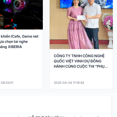
 khiến ICafe, Game net
ựa chọn tai nghe
ãng XIBERIA
CÔNG TY TNHH CÔNG NGHỆ
QUỐC VIỆT VINH DỰ ĐỒNG
HÀNH CÙNG CUỘC THI “PHỤC
CHẾ KÝ ỨC – HỒI SINH LỊCH SỬ
BẰNG CÔNG NGHỆ AI
 08:33:01
2025-04-24 11:19:34