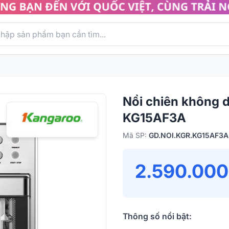
Nồi chiên không d
KG15AF3A
Mã SP:
GD.NOI.KGR.KG15AF3A
2.590.000
Thông số nổi bật: