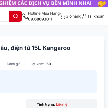
Hotline Mua Hàng
Giỏ hàng
Tài khoản
09.6869.1011
ầu, điện tử 15L Kangaroo
|
Đánh giá:
|
Lượt xem:
160
Tình trạng:
Liên hệ