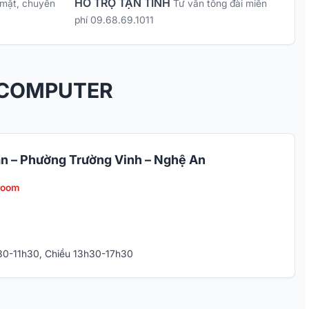
HỖ TRỢ TẬN TÌNH
 mặt, chuyển
Tư vấn tổng đài miễn
phí 09.68.69.1011
 COMPUTER
n – Phường Trường Vinh – Nghệ An
room
h30-11h30, Chiều 13h30-17h30