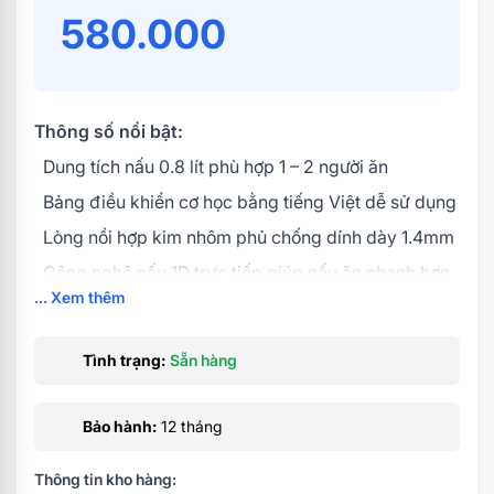
580.000
Thông số nổi bật:
Dung tích nấu 0.8 lít phù hợp 1 – 2 người ăn
Bảng điều khiển cơ học bằng tiếng Việt dễ sử dụng
Lòng nồi hợp kim nhôm phủ chống dính dày 1.4mm
Công nghệ nấu 1D trực tiếp giúp nấu ăn nhanh hơn
... Xem thêm
Thiết kế trẻ trung, màu sắc hiện đại
Quai xách tiện lợi dễ dàng di chuyển
Tình trạng:
Sẵn hàng
Bảo hành:
12 tháng
Thông tin kho hàng: