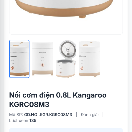
Nồi cơm điện 0.8L Kangaroo
KGRC08M3
Mã SP:
GD.NOI.KGR.KGRC08M3
|
Đánh giá:
|
Lượt xem:
135