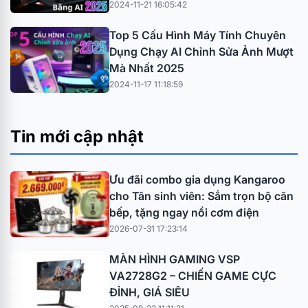
2024-11-21 16:05:42
Top 5 Cấu Hình Máy Tính Chuyên
Dụng Chạy AI Chỉnh Sửa Ảnh Mượt
Mà Nhất 2025
2024-11-17 11:18:59
Tin mới cập nhật
Ưu đãi combo gia dụng Kangaroo
cho Tân sinh viên: Sắm trọn bộ căn
bếp, tặng ngay nồi cơm điện
2026-07-31 17:23:14
MÀN HÌNH GAMING VSP
VA2728G2 – CHIẾN GAME CỰC
ĐỈNH, GIÁ SIÊU