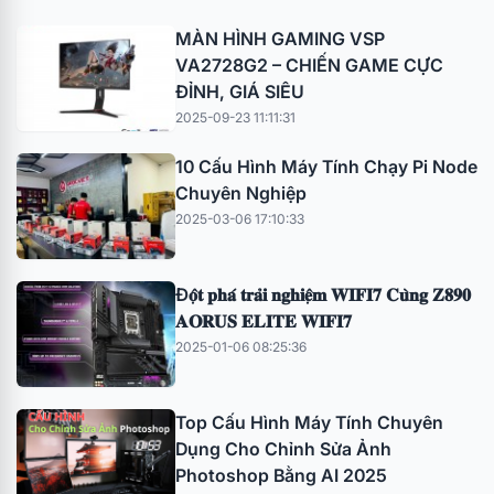
MÀN HÌNH GAMING VSP
VA2728G2 – CHIẾN GAME CỰC
ĐỈNH, GIÁ SIÊU
2025-09-23 11:11:31
10 Cấu Hình Máy Tính Chạy Pi Node
Chuyên Nghiệp
2025-03-06 17:10:33
Đ𝐨̣̂𝐭 𝐩𝐡𝐚́ 𝐭𝐫𝐚̉𝐢 𝐧𝐠𝐡𝐢𝐞̣̂𝐦 𝐖𝐈𝐅𝐈𝟕 𝐂𝐮̀𝐧𝐠 𝐙𝟖𝟗𝟎
𝐀𝐎𝐑𝐔𝐒 𝐄𝐋𝐈𝐓𝐄 𝐖𝐈𝐅𝐈𝟕
2025-01-06 08:25:36
Top Cấu Hình Máy Tính Chuyên
Dụng Cho Chỉnh Sửa Ảnh
Photoshop Bằng AI 2025