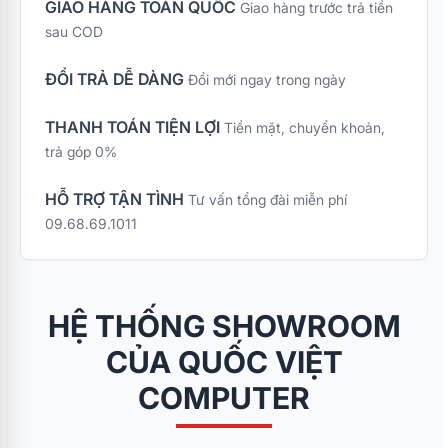
GIAO HÀNG TOÀN QUỐC
Giao hàng trước trả tiền
sau COD
ĐỔI TRẢ DỄ DÀNG
Đổi mới ngay trong ngày
THANH TOÁN TIỆN LỢI
Tiền mặt, chuyển khoản,
trả góp 0%
HỖ TRỢ TẬN TÌNH
Tư vấn tổng đài miễn phí
09.68.69.1011
HỆ THỐNG SHOWROOM
CỦA QUỐC VIỆT
COMPUTER