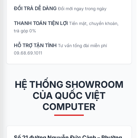
ĐỔI TRẢ DỄ DÀNG
Đổi mới ngay trong ngày
THANH TOÁN TIỆN LỢI
Tiền mặt, chuyển khoản,
trả góp 0%
HỖ TRỢ TẬN TÌNH
Tư vấn tổng đài miễn phí
09.68.69.1011
HỆ THỐNG SHOWROOM
CỦA QUỐC VIỆT
COMPUTER
Số 21 đường Nguyễn Đức Cảnh – Phường