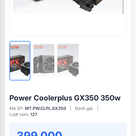
Power Coolerplus GX350 350w
Mã SP:
MT.PW.CLPL.GX350
|
Đánh giá:
|
Lượt xem:
127
399.000