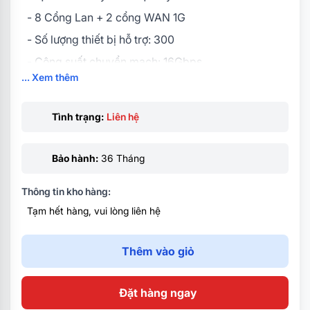
- 8 Cổng Lan + 2 cổng WAN 1G
- Số lượng thiết bị hỗ trợ: 300
- Công suất chuyển mạch: 16Gbps
... Xem thêm
- Tốc độ xử lý gói dữ liệu: 420Kpps
- Băng thông: 2Gbps
Tình trạng:
Liên hệ
- Quản lý AP: 64
- Hiệu năng: Lớn, phù hợp mạng lõi hoặc phân phối
Bảo hành:
36 Tháng
- Tính năng: Routing layer 3, QoS, bảo mật nâng
cao
Thông tin kho hàng:
Hiệu năng: Dành cho kết nối tốc độ cao đa cổng
Tạm hết hàng, vui lòng liên hệ
Base-T
Tính năng: Switching nhanh, QoS, bảo mật cơ bản
Thêm vào giỏ
Đặt hàng ngay