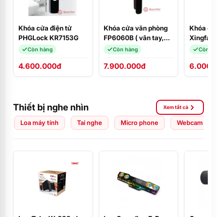
Khóa cửa điện tử
Khóa cửa văn phòng
Khóa cử
PHGLock KR7153G
FP6060B ( vân tay,
Xingfa 
thẻ)
Còn hàng
Còn hàng
Còn h
4.600.000đ
7.900.000đ
6.000.
Thiết bị nghe nhìn
Xem tất cả
Loa máy tính
Tai nghe
Micro phone
Webcam