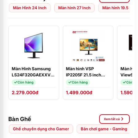
Màn Hình 24 Inch
Màn hình 27 Inch
Màn hình 19.5 Inch
Màn Hình Samsung
Màn hình VSP
Màn Hìn
LS24F320GAEXXV
IP2205F 21.5 inch
ViewSon
(24 inch
FHD/ IPS/ 100Hz/
(21.5
Còn hàng
Còn hàng
Còn h
FHD/IPS/120Hz) 2
1ms/ HDMI + VGA
inch/VA
2.279.000đ
1.499.000đ
1.590.
HDMI
Bàn Ghế
Xem tất cả
Ghế chuyên dụng cho Gamer
Bàn chơi game - Gaming