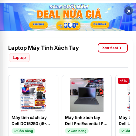
×
Laptop Máy Tính Xách Tay
Xem tất cả
Laptop
-5%
Máy tính xách tay
Máy tính xách tay
Máy tính
Dell DC15250 (i5-
Dell Pro Essential PV
Dell Lat
1334U/16GD4/512SSD/15.6FHD/120Hz/W11SL+OFFICE_2024/B
15250 (Core i5-
(i3-131
Còn hàng
Còn hàng
Còn h
(CPH99)
1334U/8GB/DDR5/512GBSSD/15.6F
SSD/ 8G