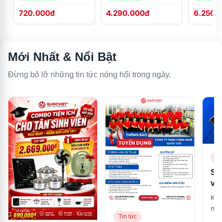
KG100HI
720.000đ
4.290.000đ
6.250.
Mới Nhất & Nổi Bật
Đừng bỏ lỡ những tin tức nóng hổi trong ngày.
Ti
So
và
là 
Khá
mạ
nhậ
tư
Tin tức
nhấ