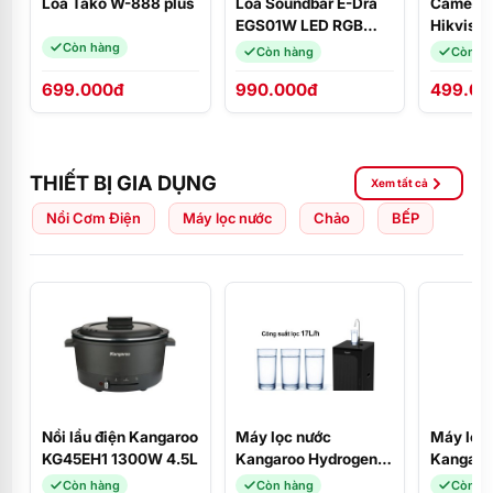
Loa Tako W-888 plus
Loa Soundbar E-Dra
Camera
EGS01W LED RGB
Hikvisi
(USB Bluetooth, PC,
(3.6mm 
Còn hàng
Còn hàng
Còn h
FM)
699.000đ
990.000đ
499.00
THIẾT BỊ GIA DỤNG
Xem tất cả
Nồi Cơm Điện
Máy lọc nước
Chảo
BẾP
Nồi lẩu điện Kangaroo
Máy lọc nước
Máy lọc
KG45EH1 1300W 4.5L
Kangaroo Hydrogen
Kangaro
KG100CP
Infinity 
Còn hàng
Còn hàng
Còn h