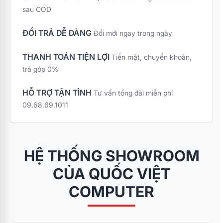
tối đa cho các bạn tân
sau COD
sinh viên trong mùa
nhập học, chương
ĐỔI TRẢ DỄ DÀNG
Đổi mới ngay trong ngày
trình ưu đãi đặc biệt
"Combo Bếp Xinh Tân
THANH TOÁN TIỆN LỢI
Tiền mặt, chuyển khoản,
Sinh Viên – Sắm 4
trả góp 0%
Nhận 7" mang đến bộ
giải pháp gia dụng
Kangaroo cao cấp với
HỖ TRỢ TẬN TÌNH
Tư vấn tổng đài miễn phí
mức chi phí tối ưu nhất
09.68.69.1011
cùng quà tặng vô cùng
thiết thực.
HỆ THỐNG SHOWROOM
CỦA QUỐC VIỆT
COMPUTER