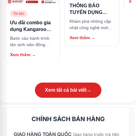
Xe
hữu
THÔNG BÁO
này
TUYỂN DỤNG
Tin tức
NHÂN SỰ
Khám phá những cập
Ưu đãi combo gia
nhật công nghệ mới
dụng Kangaroo
nhất và các thủ thuật
cho Tân sinh viên:
Xem thêm
→
Bước vào hành trình
hữu ích trong bài viết
Sắm trọn bộ căn
tân sinh viên đồng
này.
bếp, tặng ngay nồi
nghĩa với việc bạn bắt
Xem thêm
→
cơm điện
đầu cuộc sống tự lập
tại các thành phố lớn.
Bên cạnh góc học tập,
một căn bếp nhỏ gọn
nhưng đầy đủ tiện nghi
chính là nơi giữ lửa
Xem tất cả bài viết
→
năng lượng, giúp bạn
tự tay nấu những bữa
ăn thơm ngon, tiết
kiệm chi phí sinh hoạt
CHÍNH SÁCH BÁN HÀNG
và đảm bảo an toàn
thực phẩm. Nhằm
GIAO HÀNG TOÀN QUỐC
đồng hành và hỗ trợ
Giao hàng trước trả tiền