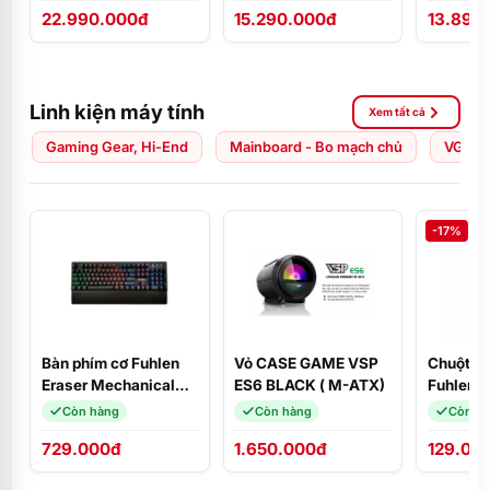
22.990.000đ
15.290.000đ
13.890
ĐEN/Ubuntu/NK
FHD/W1
Linh kiện máy tính
Xem tất cả
Gaming Gear, Hi-End
Mainboard - Bo mạch chủ
VGA - 
-17%
Bàn phím cơ Fuhlen
Vỏ CASE GAME VSP
Chuột má
Eraser Mechanical
ES6 BLACK ( M-ATX)
Fuhlen L
Blue Switch Black
Còn hàng
Còn hàng
Còn h
729.000đ
1.650.000đ
129.00