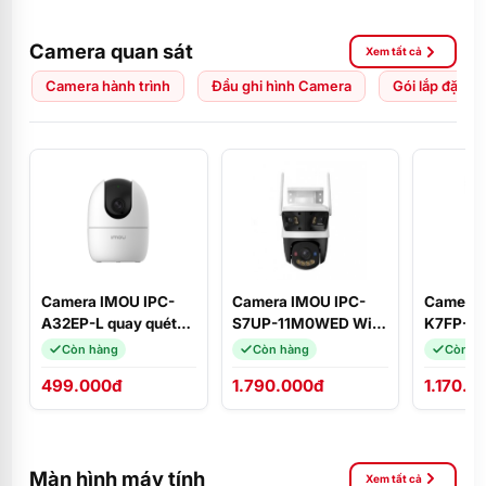
Camera quan sát
Xem tất cả
Camera hành trình
Đầu ghi hình Camera
Gói lắp đặt C
Camera IMOU IPC-
Camera IMOU IPC-
Camera 
A32EP-L quay quét
S7UP-11M0WED Wifi
K7FP-5
3MP 2K
3 mắt Cruiser Triple
quay qué
Còn hàng
Còn hàng
Còn h
11MP ngoài trời, phát
đàm thoạ
499.000đ
1.790.000đ
1.170.0
hiện người, Wifi 6
động xa
Màn hình máy tính
Xem tất cả