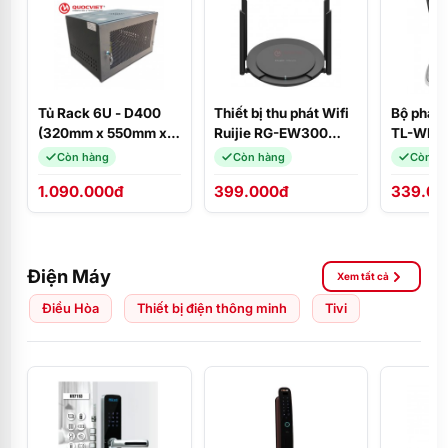
Tủ Rack 6U - D400
Thiết bị thu phát Wifi
Bộ phát 
(320mm x 550mm x
Ruijie RG-EW300
TL-WR84
400mm)
PRO
300Mbp
Còn hàng
Còn hàng
Còn h
1.090.000đ
399.000đ
339.00
Điện Máy
Xem tất cả
Điều Hòa
Thiết bị điện thông minh
Tivi