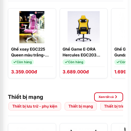
Ghế xoay EGC225
Ghế Game E-DRA
Ghế Gam
Queen màu trắng-
Hercules EGC203
Gundam 
hồng E-Dra
PRO Black/Yellow
Còn hàng
Còn hàng
Còn h
3.359.000đ
3.689.000đ
1.699.
Thiết bị mạng
Xem tất cả
Thiết bị lưu trữ - phụ kiện
Thiết bị mạng
Thiết bị trình 