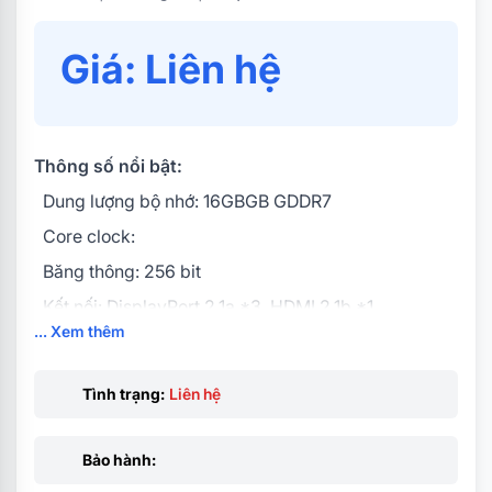
Giá: Liên hệ
Thông số nổi bật:
Dung lượng bộ nhớ: 16GBGB GDDR7
Core clock:
Băng thông: 256 bit
Kết nối: DisplayPort 2.1a *3, HDMI 2.1b *1
... Xem thêm
Nguồn yêu cầu: 750W
Power Connectors: 16 Pin*1
Tình trạng:
Liên hệ
Bảo hành: