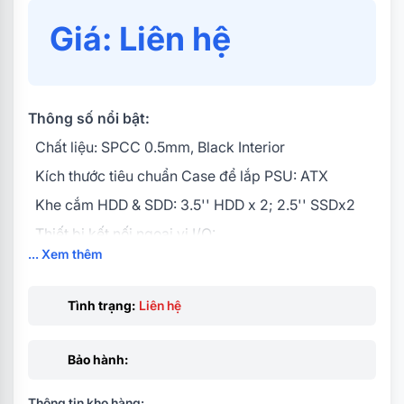
Giá: Liên hệ
Thông số nổi bật:
Chất liệu: SPCC 0.5mm, Black Interior
Kích thước tiêu chuẩn Case để lắp PSU: ATX
Khe cắm HDD & SDD: 3.5'' HDD x 2; 2.5'' SSDx2
Thiết bị kết nối ngoại vi I/O:
... Xem thêm
USB3.0*1/USB2.0*X/Audio/Mic
Quạt tản nhiệt:
Tình trạng:
Liên hệ
Mặt trước: 120mm*3
Mặt sau: 120mm*1
Bảo hành:
Mặt trên: 120mm*2
Chiều cao tản nhiệt CPU tối đa: 159mm
Thông tin kho hàng: