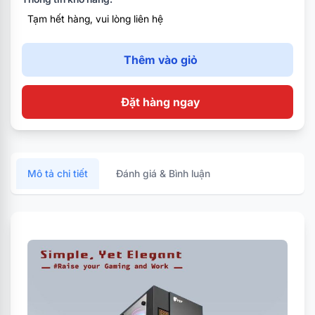
Chiều dài thẻ VGA tối đa: 250mm
Tạm hết hàng, vui lòng liên hệ
Thêm vào giỏ
Đặt hàng ngay
Mô tả chi tiết
Đánh giá & Bình luận