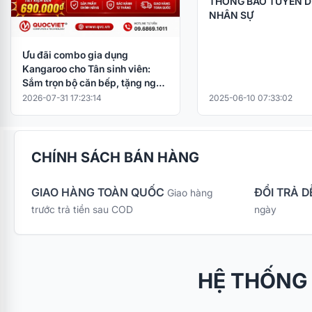
THÔNG BÁO TUYỂN 
NHÂN SỰ
Ưu đãi combo gia dụng
Kangaroo cho Tân sinh viên:
Sắm trọn bộ căn bếp, tặng ngay
nồi cơm điện
2026-07-31 17:23:14
2025-06-10 07:33:02
CHÍNH SÁCH BÁN HÀNG
GIAO HÀNG TOÀN QUỐC
ĐỔI TRẢ D
Giao hàng
trước trả tiền sau COD
ngày
HỆ THỐNG