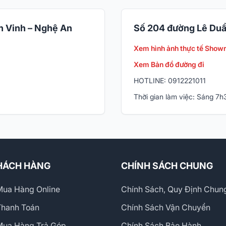
 Vinh – Nghệ An
Số 204 đường Lê Duẩ
Xem hình ảnh thực tế Show
Xem Bản đồ đường đi
HOTLINE: 0912221011
Thời gian làm việc: Sáng 7
HÁCH HÀNG
CHÍNH SÁCH CHUNG
ua Hàng Online
Chính Sách, Quy Định Chun
Thanh Toán
Chính Sách Vận Chuyển
Mua Hàng Trả Góp
Chính Sách Bảo Hành