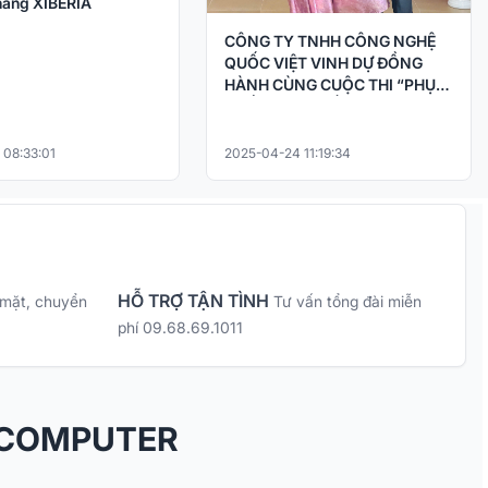
ãng XIBERIA
CÔNG TY TNHH CÔNG NGHỆ
QUỐC VIỆT VINH DỰ ĐỒNG
HÀNH CÙNG CUỘC THI “PHỤC
CHẾ KÝ ỨC – HỒI SINH LỊCH SỬ
BẰNG CÔNG NGHỆ AI
 08:33:01
2025-04-24 11:19:34
HỖ TRỢ TẬN TÌNH
 mặt, chuyển
Tư vấn tổng đài miễn
phí 09.68.69.1011
 COMPUTER