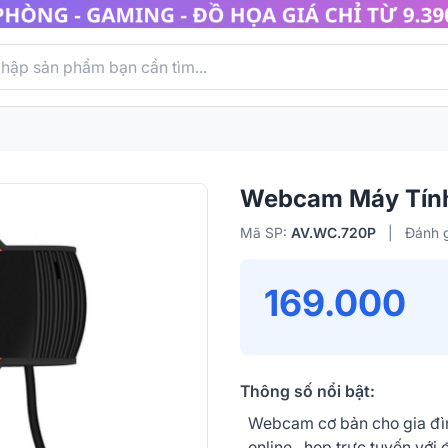
Webcam Máy Tính
Mã SP:
AV.WC.720P
|
Đánh g
169.000
Thông số nổi bật:
Webcam cơ bản cho gia đì
online , họp trực tuyến với 