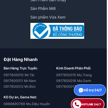
Sản Phẩm Mới
Sản phẩm Vừa Xem
Đặt Hàng Nhanh
Bán Hàng Trực Tuyến
Kinh Doanh Phân Phối
0917600010 Mr.Tài
0917600015 Ms.Trang
0917600011 Mr.Nam
0917600016 Ms.Oanh
0917600012 Mr.Đức
0917600017 Ms.Quỳnh
Hỗ trợ 24/7
KD Dự án, Game Net:
0988690789 Ms.Diệu Huyền
HOTLINE 24/7