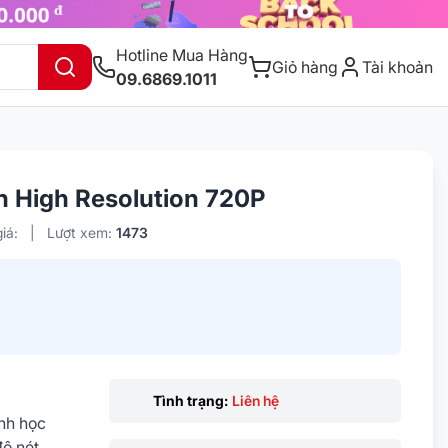
Hotline Mua Hàng
Giỏ hàng
Tài khoản
09.6869.1011
 High Resolution 720P
iá:
|
Lượt xem:
1473
Tình trạng:
Liên hệ
nh học
độ nét