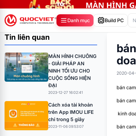
Danh mục
Build PC
Tin liên quan
bán
MÀN HÌNH CHUÔNG
doa
- GIẢI PHÁP AN
NINH TỐI ƯU CHO
2020-04-
CUỘC SỐNG HIỆN
ĐẠI
bán came
2023-12-27 16:02:41
bán came
Cách xóa tài khoản
trên App IMOU LIFE
kinh doa
chỉ trong 5 giây
bán came
2023-11-06 09:53:07