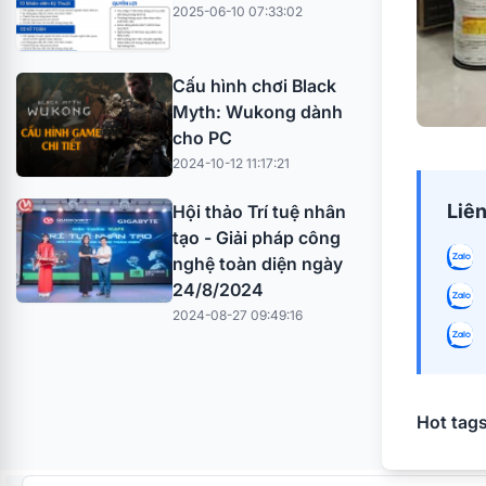
2025-06-10 07:33:02
Cấu hình chơi Black
Myth: Wukong dành
cho PC
2024-10-12 11:17:21
Liên
Hội thảo Trí tuệ nhân
tạo - Giải pháp công
nghệ toàn diện ngày
24/8/2024
2024-08-27 09:49:16
Hot tags