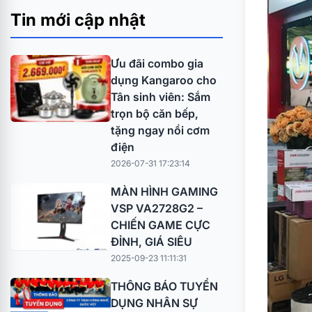
Tin mới cập nhật
Ưu đãi combo gia
dụng Kangaroo cho
Tân sinh viên: Sắm
trọn bộ căn bếp,
tặng ngay nồi cơm
điện
2026-07-31 17:23:14
MÀN HÌNH GAMING
VSP VA2728G2 –
CHIẾN GAME CỰC
ĐỈNH, GIÁ SIÊU
2025-09-23 11:11:31
THÔNG BÁO TUYỂN
DỤNG NHÂN SỰ