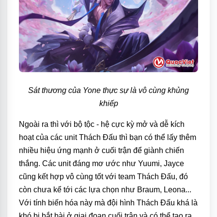
Sát thương của Yone thực sự là vô cùng khủng
khiếp
Ngoài ra thì với bộ tộc - hệ cực kỳ mở và dễ kích
hoạt của các unit Thách Đấu thì bạn có thể lấy thêm
nhiều hiệu ứng mạnh ở cuối trận để giành chiến
thắng. Các unit đáng mơ ước như Yuumi, Jayce
cũng kết hợp vô cùng tốt với team Thách Đấu, đó
còn chưa kể tới các lựa chọn như Braum, Leona...
Với tính biến hóa này mà đội hình Thách Đấu khá là
khó bị bắt bài ở giai đoạn cuối trận và có thể tạo ra