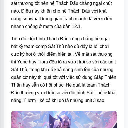
sát thương tốt nên hệ Thách Đấu chẳng ngại chút
nào. Điều này khiến cho hệ Thách Đấu với khả
năng snowball trong giao tranh mạnh đã vươn lên
nhanh chóng ở meta của bản 12.1.
Tiếp đó, đội hình Thách Đấu cũng chẳng hề ngại
bất kỳ team-comp Sát Thủ nào dù đây là lối chơi
cực kỳ hot ở thời điểm hiện tại. Về mặt sát thương
thì Yone hay Fiora đều tỏ ra vượt trội so với các unit
Sát Thủ, trong khi đó khả năng sinh tồn của những
quân cờ này thì quá tốt với việc sử dụng Giáp Thiên
Thần hay sẵn có hồi phục. Hệ quả là team Thách
Đấu thường vượt trội so với đội hình Sát Thủ ở khả
năng "lì lợm", kể cả khi đó là những unit 3 sao.