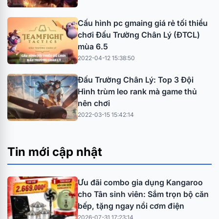
Cấu hình pc gmaing giá rẻ tối thiểu
chơi Đấu Trường Chân Lý (ĐTCL)
mùa 6.5
2022-04-12 15:38:50
Đấu Trường Chân Lý: Top 3 Đội
Hình trùm leo rank mà game thủ
nên chơi
2022-03-15 15:42:14
Tin mới cập nhật
Ưu đãi combo gia dụng Kangaroo
cho Tân sinh viên: Sắm trọn bộ căn
bếp, tặng ngay nồi cơm điện
2026-07-31 17:23:14