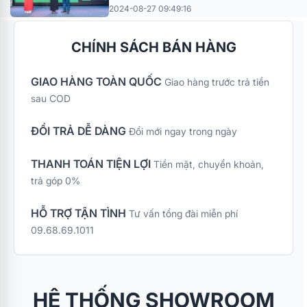
2024-08-27 09:49:16
CHÍNH SÁCH BÁN HÀNG
GIAO HÀNG TOÀN QUỐC
Giao hàng trước trả tiền
sau COD
ĐỔI TRẢ DỄ DÀNG
Đổi mới ngay trong ngày
THANH TOÁN TIỆN LỢI
Tiền mặt, chuyển khoản,
trả góp 0%
HỖ TRỢ TẬN TÌNH
Tư vấn tổng đài miễn phí
09.68.69.1011
HỆ THỐNG SHOWROOM