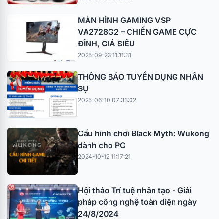
MÀN HÌNH GAMING VSP
VA2728G2 – CHIẾN GAME CỰC
ĐỈNH, GIÁ SIÊU
2025-09-23 11:11:31
THÔNG BÁO TUYỂN DỤNG NHÂN
SỰ
2025-06-10 07:33:02
Cấu hình chơi Black Myth: Wukong
dành cho PC
2024-10-12 11:17:21
Hội thảo Trí tuệ nhân tạo - Giải
pháp công nghệ toàn diện ngày
24/8/2024