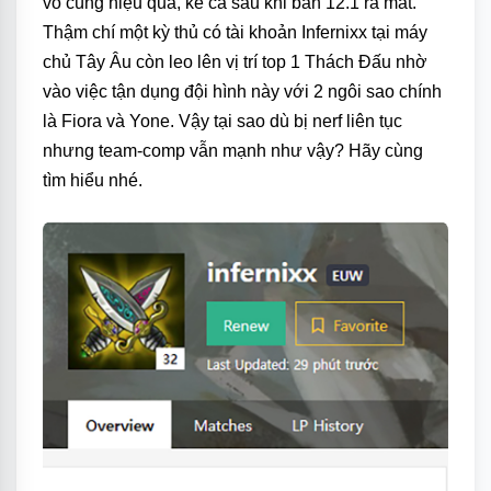
vô cùng hiệu quả, kể cả sau khi bản 12.1 ra mắt.
Thậm chí một kỳ thủ có tài khoản Infernixx tại máy
chủ Tây Âu còn leo lên vị trí top 1 Thách Đấu nhờ
vào việc tận dụng đội hình này với 2 ngôi sao chính
là Fiora và Yone. Vậy tại sao dù bị nerf liên tục
nhưng team-comp vẫn mạnh như vậy? Hãy cùng
tìm hiểu nhé.