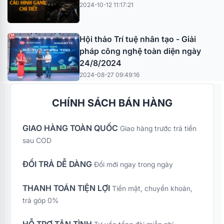
2024-10-12 11:17:21
Hội thảo Trí tuệ nhân tạo - Giải
pháp công nghệ toàn diện ngày
24/8/2024
2024-08-27 09:49:16
CHÍNH SÁCH BÁN HÀNG
GIAO HÀNG TOÀN QUỐC
Giao hàng trước trả tiền
sau COD
ĐỔI TRẢ DỄ DÀNG
Đổi mới ngay trong ngày
THANH TOÁN TIỆN LỢI
Tiền mặt, chuyển khoản,
trả góp 0%