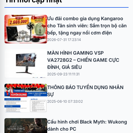
Ưu đãi combo gia dụng Kangaroo
cho Tân sinh viên: Sắm trọn bộ căn
bếp, tặng ngay nồi cơm điện
2026-07-31 17:23:14
MÀN HÌNH GAMING VSP
VA2728G2 – CHIẾN GAME CỰC
ĐỈNH, GIÁ SIÊU
2025-09-23 11:11:31
THÔNG BÁO TUYỂN DỤNG NHÂN
SỰ
2025-06-10 07:33:02
Cấu hình chơi Black Myth: Wukong
dành cho PC