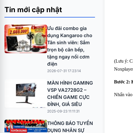
Tin mới cập nhật
Ưu đãi combo gia
dụng Kangaroo cho
Tân sinh viên: Sắm
trọn bộ căn bếp,
tặng ngay nồi cơm
(Lưu ý: C
điện
Noxplayer
2026-07-31 17:23:14
Bước 2: K
MÀN HÌNH GAMING
VSP VA2728G2 –
Nhấn vào 
CHIẾN GAME CỰC
ĐỈNH, GIÁ SIÊU
2025-09-23 11:11:31
THÔNG BÁO TUYỂN
DỤNG NHÂN SỰ