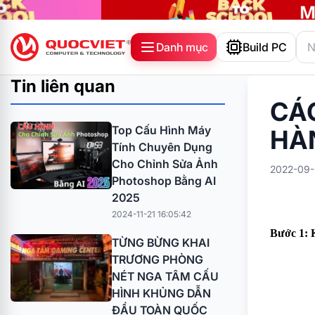
Danh mục
Build PC
Tin liên quan
CÁC
Top Cấu Hình Máy
HÀ
Tính Chuyên Dụng
Cho Chỉnh Sửa Ảnh
2022-09-
Photoshop Bằng AI
2025
2024-11-21 16:05:42
Bước 1: 
TỪNG BỪNG KHAI
TRƯƠNG PHÒNG
NÉT NGA TÂM CẤU
HÌNH KHỦNG DẪN
ĐẦU TOÀN QUỐC