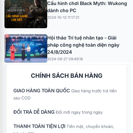
Cấu hình chơi Black Myth: Wukong
dành cho PC
2024-10-12 11:17:21
Hội thảo Trí tuệ nhân tạo - Giải
pháp công nghệ toàn diện ngày
24/8/2024
2024-08-27 09:49:16
CHÍNH SÁCH BÁN HÀNG
GIAO HÀNG TOÀN QUỐC
Giao hàng trước trả tiền
sau COD
ĐỔI TRẢ DỄ DÀNG
Đổi mới ngay trong ngày
THANH TOÁN TIỆN LỢI
Tiền mặt, chuyển khoản,