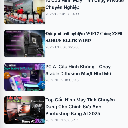
10 Cấu Hình Máy Tính Chạy Pi Node
Chuyên Nghiệp
2025-03-06 17:10:33
Đ𝐨̣̂𝐭 𝐩𝐡𝐚́ 𝐭𝐫𝐚̉𝐢 𝐧𝐠𝐡𝐢𝐞̣̂𝐦 𝐖𝐈𝐅𝐈𝟕 𝐂𝐮̀𝐧𝐠 𝐙𝟖𝟗𝟎
𝐀𝐎𝐑𝐔𝐒 𝐄𝐋𝐈𝐓𝐄 𝐖𝐈𝐅𝐈𝟕
2025-01-06 08:25:36
PC AI Cấu Hình Khủng – Chạy
Stable Diffusion Mượt Như Mơ
2024-11-27 10:05:45
Top Cấu Hình Máy Tính Chuyên
Dụng Cho Chỉnh Sửa Ảnh
Photoshop Bằng AI 2025
2024-11-21 16:05:42