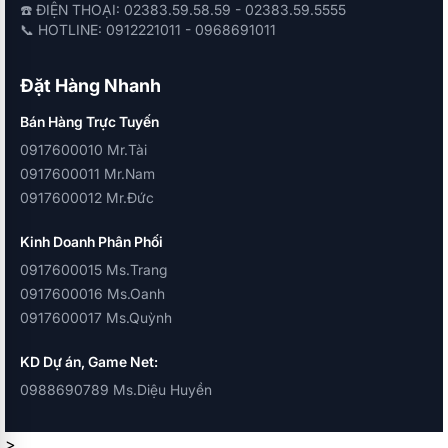
☎️ ĐIỆN THOẠI: 02383.59.58.59 - 02383.59.5555
📞 HOTLINE: 0912221011 - 0968691011
Đặt Hàng Nhanh
Bán Hàng Trực Tuyến
0917600010 Mr.Tài
0917600011 Mr.Nam
0917600012 Mr.Đức
Kinh Doanh Phân Phối
0917600015 Ms.Trang
0917600016 Ms.Oanh
0917600017 Ms.Quỳnh
KD Dự án, Game Net:
0988690789 Ms.Diệu Huyền
>