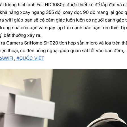
ất lượng hình ảnh Full HD 1080p được thiết kế để lắp đặt và c
hả năng xoay ngang 355 độ, xoay dọc 90 độ mang lại góc q
 wifi giúp bạn sẽ có cảm giác luôn luôn có người canh gác t
 trong nhà của bạn và ngay lập tức cảnh báo bạn trên thiết b
gì bất thường xảy ra.
ra Camera SriHome SH020 tích hợp sẵn micro và loa trên thân
iện thoại, có đèn hồng ngoại giúp quan sát tốt vào ban đêm,
AWIFI
,
#
QUỐC_VIỆT