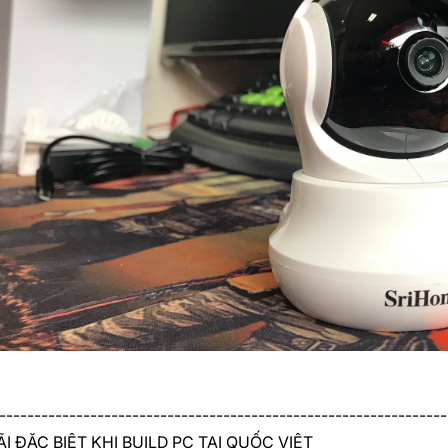
----------------------------------------------------------------
I ĐẶC BIỆT KHI BUILD PC TẠI QUỐC VIỆT