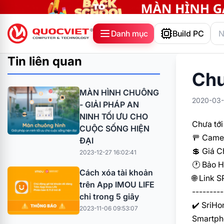
Danh mục
Build PC
Tin liên quan
Chư
MÀN HÌNH CHUÔNG
2020-03-
- GIẢI PHÁP AN
NINH TỐI ƯU CHO
Chưa tới
CUỘC SỐNG HIỆN
🚥
Camer
ĐẠI
💲
Giá Ch
2023-12-27 16:02:41
🕐
Bảo H
Cách xóa tài khoản
🌐
Link S
trên App IMOU LIFE
---------
chỉ trong 5 giây
✔️
SriHom
2023-11-06 09:53:07
Smartph