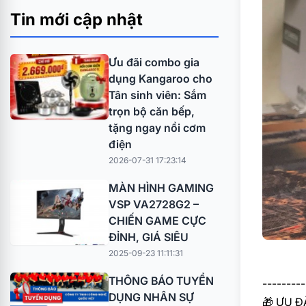
Tin mới cập nhật
Ưu đãi combo gia
dụng Kangaroo cho
Tân sinh viên: Sắm
trọn bộ căn bếp,
tặng ngay nồi cơm
điện
2026-07-31 17:23:14
MÀN HÌNH GAMING
VSP VA2728G2 –
CHIẾN GAME CỰC
ĐỈNH, GIÁ SIÊU
2025-09-23 11:11:31
THÔNG BÁO TUYỂN
---------
DỤNG NHÂN SỰ
🎁
ƯU ĐÃ