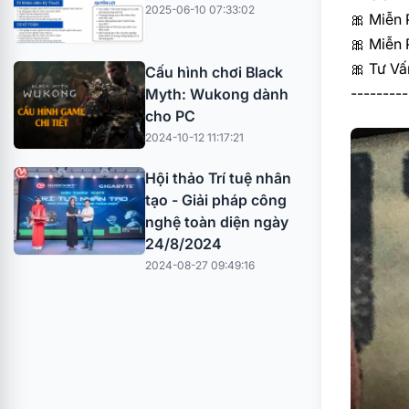
2025-06-10 07:33:02
🎀
Miễn P
🎀
Miễn P
🎀
Tư Vấn
Cấu hình chơi Black
---------
Myth: Wukong dành
cho PC
2024-10-12 11:17:21
Hội thảo Trí tuệ nhân
tạo - Giải pháp công
nghệ toàn diện ngày
24/8/2024
2024-08-27 09:49:16