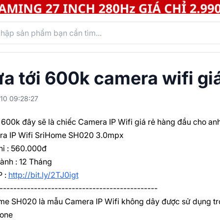
a tới 600k camera wifi giá
10 09:28:27
 600k đây sẽ là chiếc Camera IP Wifi giá rẻ hàng đầu cho an
a IP Wifi SriHome SH020 3.0mpx
ỉ : 560.000đ
ành : 12 Tháng
P :
http://bit.ly/2TJ0igt
----------------------------------------------
e SH020 là mẫu Camera IP Wifi không dây được sử dụng trong
one