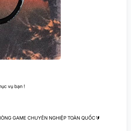
ục vụ bạn !
 PHÒNG GAME CHUYÊN NGHIỆP TOÀN QUỐC
🔰