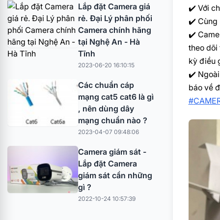
Lắp đặt Camera giá
✔️
Với ch
rẻ. Đại Lý phân phối
✔️
Cùng k
Camera chính hãng
✔️
Camera
tại Nghệ An - Hà
theo dõi
Tĩnh
kỳ điều 
2023-06-20 16:10:15
✔️
Ngoài 
Các chuẩn cáp
báo về đ
mạng cat5 cat6 là gì
#
CAMER
, nên dùng dây
mạng chuẩn nào ?
2023-04-07 09:48:06
Camera giám sát -
Lắp đặt Camera
giám sát cần những
gì ?
2022-10-24 10:57:39