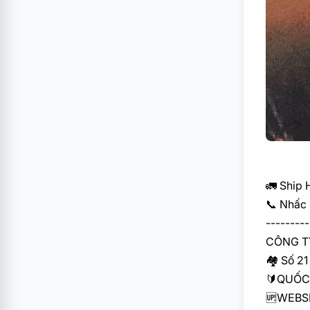
🚛
Ship 
📞
Nhấc m
---------
CÔNG T
🏘
Số 21
🔰
QUỐC 
🆙
WEBSI