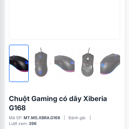
Chuột Gaming có dây Xiberia
G168
Mã SP:
MT.MS.XBRA.G168
|
Đánh giá:
|
Lượt xem:
396