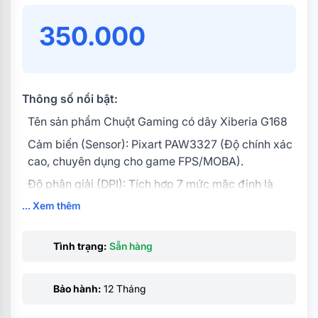
350.000
Thông số nổi bật:
Tên sản phẩm Chuột Gaming có dây Xiberia G168
Cảm biến (Sensor): Pixart PAW3327 (Độ chính xác
cao, chuyên dụng cho game FPS/MOBA).
Độ phân giải (DPI): Tích hợp 7 mức mặc định là
800 - 1200 - 1600 - 2000 - 2800 - 3600 - 6200 ….
... Xem thêm
Độ bền nút bấm: Switch Huanyu chịu được hơn 20
triệu lần nhấn cho cặp nút trái/phải.
Tình trạng:
Sẵn hàng
Hệ thống chiếu sáng: Đèn LED RGB Full-color chạy
quanh viền hông và logo
Bảo hành:
12 Tháng
Chất liệu bề mặt: Nhựa UV mờ kết hợp các chi tiết