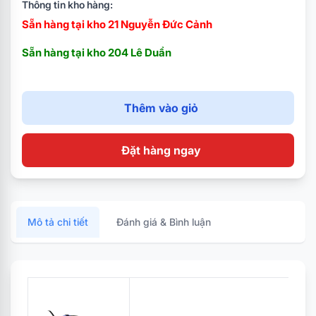
khắc laser chống trượt và hạn chế bám mồ hôi tay.
Thông tin kho hàng:
Sẵn hàng tại kho 21 Nguyễn Đức Cảnh
Kết nối & Dây cáp: Kết nối USB
Sẵn hàng tại kho 204 Lê Duẩn
Thêm vào giỏ
Đặt hàng ngay
Mô tả chi tiết
Đánh giá & Bình luận