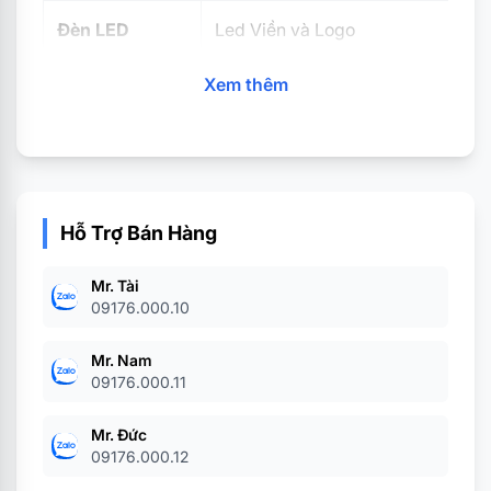
Đèn LED
Led Viền và Logo
Xem thêm
Chất liệu
Nhựa UV
Nút bấm
Chuột Gồm 6
nút cơ bản
(chuột tr
Nguồn cấp
USB
Hỗ Trợ Bán Hàng
Tính năng khác
Chất liệu bề mặt: Nhựa UV mờ kết 
Mr. Tài
09176.000.10
Màu sắc
Màu Đen
Mr. Nam
Bảo hành
12 Tháng
09176.000.11
Mr. Đức
09176.000.12