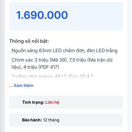
1.690.000
Thông số nổi bật:
Nguồn sáng 63nm LED chấm đơn, đèn LED trắng
Chính xác 3 triệu (Mã 39), 7,5 triệu (Ma trận dữ
liệu), 4 triệu (PDF 417)
Trường nhìn ngang: 46,1 °; Dọc: 30,4 °
... Xem thêm
Giao diện USB
Kích thước 96mm * 108mm * 150mm
Tình trạng:
Liên hệ
Trọng lượng 320g
QUÉT MÁ VẠCH FACTORY trên giấy kèm theo khi
Bảo hành:
12 tháng
bắt đầu sử dụng
Chiều dài cáp 2M