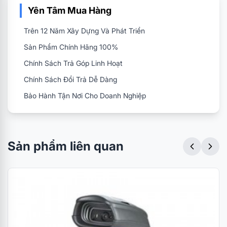
Yên Tâm Mua Hàng
giải mã và thu nhập mã vạch vào máy tính, nên nó
có thể coi như là phương thức nhập liệu ký tự như
Trên 12 Năm Xây Dựng Và Phát Triển
bàn phím của máy tính.
Sản Phẩm Chính Hãng 100%
Chính Sách Trả Góp Linh Hoạt
Syble XB-8602 (2D) là dòng máy quét để bàn 2D
với khả năng đọc được tất cả các chuẩn mã vạch
Chính Sách Đổi Trả Dễ Dàng
1D, 2D ở chế độ tự động cực nhanh ở nhiều góc độ
Bảo Hành Tận Nơi Cho Doanh Nghiệp
khác nhau.
Sản phẩm liên quan