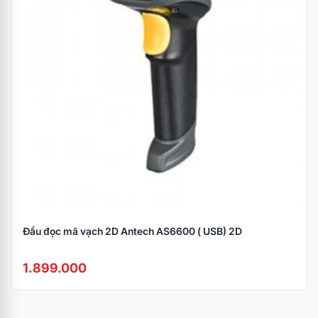
Kích thước nhỏ gọn, trọng lượng nhẹ chỉ 302g,
được ưa chuộng nhiều do giá thành rẻ, chi phí đầu
tư thấp, thiết kế nhỏ gọn, dễ dàng sử dụng.
Đầu đọc mã vạch 2D Antech AS6600 ( USB) 2D
1.899.000