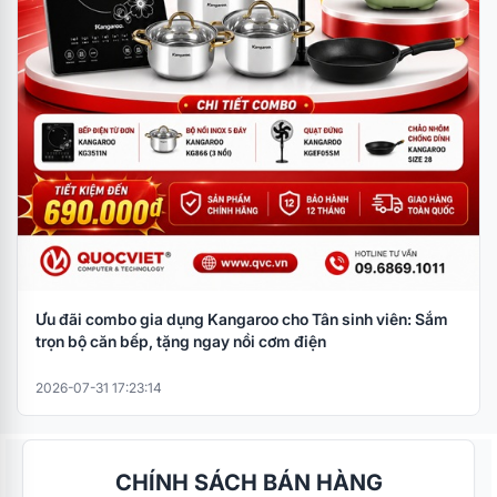
MÁY QUÉT MÃ VẠCH GIÚP ÍCH GÌ CHO BẠN:
- Giúp cho cửa hàng của bạn trở lên chuyên
nghiệp hơn
- Giúp nhân viên thu ngân thanh toán tiền nhanh
chóng, dễ dàng
- Giúp bạn quản lý được kho hàng hóa 1 cách dễ
dàng và tiện lợi
Ưu đãi combo gia dụng Kangaroo cho Tân sinh viên: Sắm
trọn bộ căn bếp, tặng ngay nồi cơm điện
2026-07-31 17:23:14
CHÍNH SÁCH BÁN HÀNG