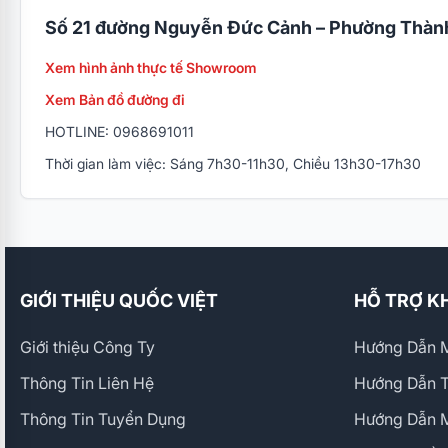
Số 21 đường Nguyễn Đức Cảnh – Phường Thành
Xem hình ảnh thực tế Showroom
Xem Bản đồ đường đi
HOTLINE: 0968691011
Thời gian làm việc: Sáng 7h30-11h30, Chiều 13h30-17h30
GIỚI THIỆU QUỐC VIỆT
HỖ TRỢ K
Giới thiệu Công Ty
Hướng Dẫn M
Thông Tin Liên Hệ
Hướng Dẫn 
Thông Tin Tuyển Dụng
Hướng Dẫn 