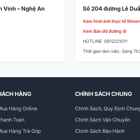
 Vinh – Nghệ An
Số 204 đường Lê Duẩ
Xem hình ảnh thực tế Show
Xem Bản đồ đường đi
HOTLINE: 0912221011
Thời gian làm việc: Sáng 7
HÁCH HÀNG
CHÍNH SÁCH CHUNG
ua Hàng Online
Chính Sách, Quy Định Chun
Thanh Toán
Chính Sách Vận Chuyển
Mua Hàng Trả Góp
Chính Sách Bảo Hành