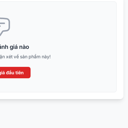
kết nối vs camera và được kế
đầu ghi sẽ lấy lại đoạn dữ li
mất kết nối từ thẻ nhớ cam
lên ổ cứng.)
Nguồn cấp 12VDC
nh giá nào
hận xét về sản phẩm này!
iá đầu tiên