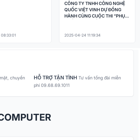
CÔNG TY TNHH CÔNG NGHỆ
QUỐC VIỆT VINH DỰ ĐỒNG
HÀNH CÙNG CUỘC THI “PHỤC
CHẾ KÝ ỨC – HỒI SINH LỊCH SỬ
BẰNG CÔNG NGHỆ AI
 08:33:01
2025-04-24 11:19:34
HỖ TRỢ TẬN TÌNH
 mặt, chuyển
Tư vấn tổng đài miễn
phí 09.68.69.1011
 COMPUTER