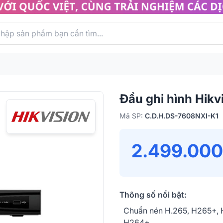
Đầu ghi hình Hik
Mã SP:
C.D.H.DS-7608NXI-K1
2.499.000
Thông số nổi bật:
Chuẩn nén H.265, H265+, 
H264+.