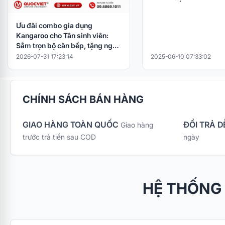
Ưu đãi combo gia dụng
Kangaroo cho Tân sinh viên:
Sắm trọn bộ căn bếp, tặng ngay
nồi cơm điện
2026-07-31 17:23:14
2025-06-10 07:33:02
CHÍNH SÁCH BÁN HÀNG
GIAO HÀNG TOÀN QUỐC
ĐỔI TRẢ D
Giao hàng
trước trả tiền sau COD
ngày
HỆ THỐNG