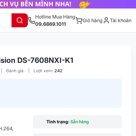
Hotline Mua Hàng
Giỏ hàng
Tài khoản
09.6869.1011
vision DS-7608NXI-K1
|
Đánh giá:
|
Lượt xem:
242
Tình trạng:
Sẵn hàng
H.264,