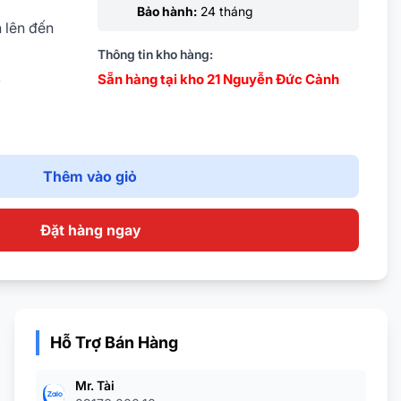
Bảo hành:
24 tháng
h lên đến
Thông tin kho hàng:
s
Sẵn hàng tại kho 21 Nguyễn Đức Cảnh
iải tối đa
GA 1920 ×
Thêm vào giỏ
Đặt hàng ngay
tối đa mỗi
 P2P, tên
Hỗ Trợ Bán Hàng
trọn đời
khi bị mất
Mr. Tài