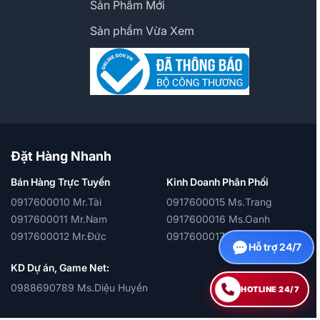
Sản Phẩm Mới
Sản phẩm Vừa Xem
Đặt Hàng Nhanh
Bán Hàng Trực Tuyến
Kinh Doanh Phân Phối
0917600010 Mr.Tài
0917600015 Ms.Trang
0917600011 Mr.Nam
0917600016 Ms.Oanh
0917600012 Mr.Đức
0917600017 Ms.Quỳnh
Hỗ trợ 24/7
KD Dự án, Game Net:
0988690789 Ms.Diệu Huyền
HOTLINE 24/7