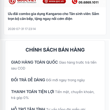
Ưu đãi combo gia dụng Kangaroo cho Tân sinh viên: Sắm
trọn bộ căn bếp, tặng ngay nồi cơm điện
2026-07-31 17:23:14
CHÍNH SÁCH BÁN HÀNG
GIAO HÀNG TOÀN QUỐC
Giao hàng trước trả tiền
sau COD
ĐỔI TRẢ DỄ DÀNG
Đổi mới ngay trong ngày
THANH TOÁN TIỆN LỢI
Tiền mặt, chuyển khoản,
trả góp 0%
HỖ TRỢ TẬN TÌNH
Tư vấn tổng đài miễn phí