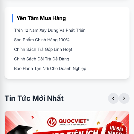
điều hòa Midea 1 chiều 9000BTU MSCE-10CRFN8
hiển thị nhiệt độ trên dàn lạnh giúp Bạn dễ dàng
Yên Tâm Mua Hàng
quan sát và điều chỉnh cài đặt chế độ sử dụng
mong muốn. (Lưu ý: Bạn có thể tắt chế độ hiển thị
Trên 12 Năm Xây Dựng Và Phát Triển
nhiệt độ dàn lạnh nếu không muốn)
Sản Phẩm Chính Hãng 100%
Chính Sách Trả Góp Linh Hoạt
Chính Sách Đổi Trả Dễ Dàng
Bảo Hành Tận Nơi Cho Doanh Nghiệp
Tin Tức Mới Nhất
Công suất
điều hòa 9000BTU
, Midea MSCE-