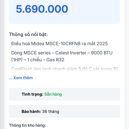
5.690.000
Thông số nổi bật:
Điều hoà Midea MSCE-10CRFN8 ra mắt 2025
Dòng MSCE series – Celest Inverter – 9000 BTU
(1HP) – 1 chiều – Gas R32
CoolFlash làm lạnh nhanh giảm 5 độ C chỉ trong 10
phút
... Xem thêm
Chế độ Eco kiểm soát năng lượng, tiết kiệm điện
vượt trội
Tình trạng:
Sẵn hàng
Tự động làm sạch I-Clean loại bỏ bụi bẩn, vi khuẩn
Cảm biến hướng gió theo người dùng
Bảo hành:
36 tháng
AI Ecomaster mang lại sự thoải mái, tiết kiệm năng
Thông tin kho hàng:
lượng