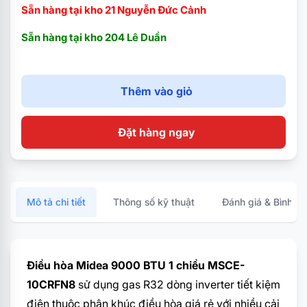
Sẵn hàng tại kho 21 Nguyễn Đức Cảnh
Hyper Grapfins chống ăn mòn tốt hơn 12.5 lần
Sẵn hàng tại kho 204 Lê Duẩn
Thêm vào giỏ
Đặt hàng ngay
Mô tả chi tiết
Thông số kỹ thuật
Đánh giá & Bình lu
Điều hòa Midea 9000 BTU 1 chiều MSCE-
10CRFN8
sử dụng gas R32 dòng inverter tiết kiệm
điện thuộc phân khúc
điều hòa giá rẻ
với nhiều cải