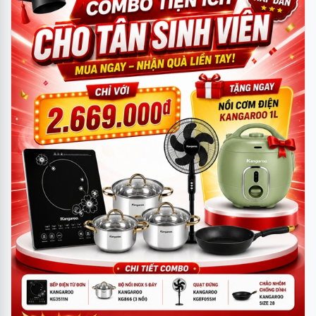
10CRFN8 lựa chọn lắp đặt tối ưu nhất cho căn
phòng có diện tích dưới 15m2: như phòng ngủ,
phòng đọc sách,…
Làm lạnh nhanh dễ chịu
Midea thấu hiểu rằng giá trị quan trong nhất của
máy điều hòa không khí chính là khả năng làm
lạnh nhanh và dễ chịu. Chính vì thế máy điều hòa
Midea MSCE-10CRFN8 sẽ mang đến cho Bạn trải
nghiệm không gian mát lạnh, cảm giác sảng khoái
tức thì ngay khi bật máy.
Bảo vệ sức khỏe gia đình bạn
Vấn đề ô nhiễm môi trường ngày càng trở nên
nghiêm trọng, không chỉ ảnh hưởng đến môi