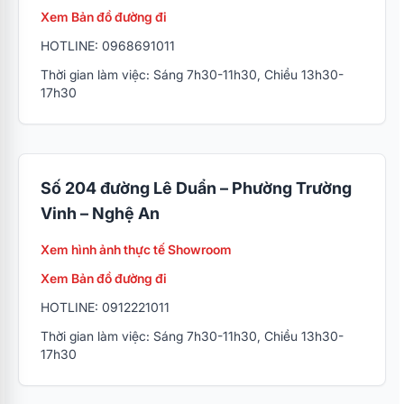
Xem Bản đồ đường đi
HOTLINE: 0968691011
Thời gian làm việc: Sáng 7h30-11h30, Chiều 13h30-
Các tính năng thông minh khác
17h30
Chức năng hẹn giờ
Chức năng hút ẩm và khả năng cảnh báo rò rỉ khí
Gas
Số 204 đường Lê Duẩn – Phường Trường
Vinh – Nghệ An
Bảo hành chính hãng máy 3
Xem hình ảnh thực tế Showroom
năm, máy nén 5 năm
Xem Bản đồ đường đi
HOTLINE: 0912221011
Thời gian bảo hành máy điều hòa Midea chính
Thời gian làm việc: Sáng 7h30-11h30, Chiều 13h30-
hãng cho toàn bộ sản phẩm 3 năm, máy nén 5
17h30
năm ngay tại nhà / tại chân công trình. Với các
trung tâm, trạm bảo hành trải đều trên khắp cả