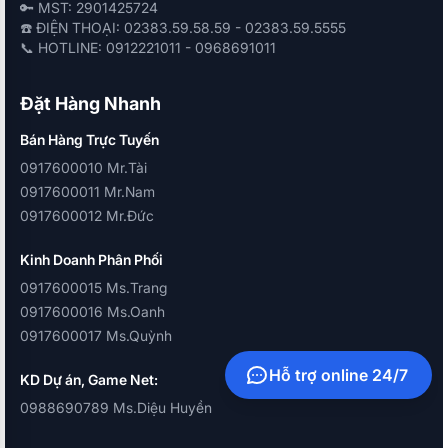
🔑 MST: 2901425724
☎️ ĐIỆN THOẠI: 02383.59.58.59 - 02383.59.5555
📞 HOTLINE: 0912221011 - 0968691011
Đặt Hàng Nhanh
Bán Hàng Trực Tuyến
0917600010 Mr.Tài
0917600011 Mr.Nam
0917600012 Mr.Đức
Kinh Doanh Phân Phối
0917600015 Ms.Trang
0917600016 Ms.Oanh
0917600017 Ms.Quỳnh
Hỗ trợ online 24/7
KD Dự án, Game Net:
0988690789 Ms.Diệu Huyền