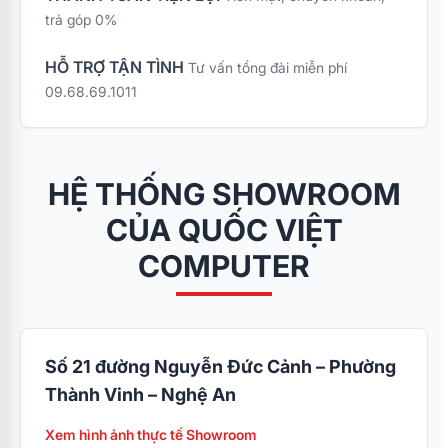
Môi chất làm lạnh tân tiến Gas
trả góp 0%
R32
HỖ TRỢ TẬN TÌNH
Tư vấn tổng đài miễn phí
09.68.69.1011
Máy điều hòa Midea 9000BTU MSCE-10CRFN8
sử dụng
môi chất lạnh
gas R32 - Đây là môi chất
lạnh mới nhất, tiên tiến nhất ra đời với nhiều ưu
HỆ THỐNG SHOWROOM
điểm tiên tiến nhất, làm lạnh nhanh hơn, hạn chế
CỦA QUỐC VIỆT
tối đa sự ảnh hường đối với Trái Đất, không gây
hiệu ứng nhà kính.
COMPUTER
Số 21 đường Nguyễn Đức Cảnh – Phường
Thành Vinh – Nghệ An
Xem hình ảnh thực tế Showroom