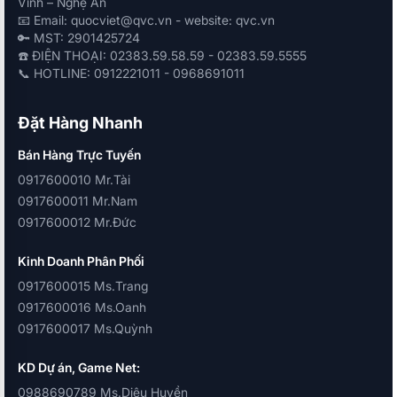
Vinh – Nghệ An
📧 Email: quocviet@qvc.vn - website: qvc.vn
🔑 MST: 2901425724
☎️ ĐIỆN THOẠI: 02383.59.58.59 - 02383.59.5555
📞 HOTLINE: 0912221011 - 0968691011
Đặt Hàng Nhanh
Bán Hàng Trực Tuyến
0917600010 Mr.Tài
0917600011 Mr.Nam
0917600012 Mr.Đức
Kinh Doanh Phân Phối
0917600015 Ms.Trang
0917600016 Ms.Oanh
0917600017 Ms.Quỳnh
KD Dự án, Game Net:
0988690789 Ms.Diệu Huyền