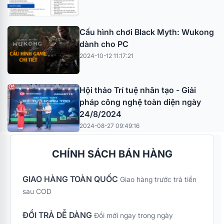
Cấu hình chơi Black Myth: Wukong
dành cho PC
2024-10-12 11:17:21
Hội thảo Trí tuệ nhân tạo - Giải
pháp công nghệ toàn diện ngày
24/8/2024
2024-08-27 09:49:16
CHÍNH SÁCH BÁN HÀNG
GIAO HÀNG TOÀN QUỐC
Giao hàng trước trả tiền
sau COD
ĐỔI TRẢ DỄ DÀNG
Đổi mới ngay trong ngày