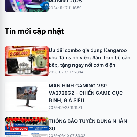
Mà Nhất 2025
2024-11-17 11:18:59
Tin mới cập nhật
Ưu đãi combo gia dụng Kangaroo
cho Tân sinh viên: Sắm trọn bộ căn
bếp, tặng ngay nồi cơm điện
2026-07-31 17:23:14
MÀN HÌNH GAMING VSP
VA2728G2 – CHIẾN GAME CỰC
ĐỈNH, GIÁ SIÊU
2025-09-23 11:11:31
THÔNG BÁO TUYỂN DỤNG NHÂN
SỰ
2025-06-10 07:33:02