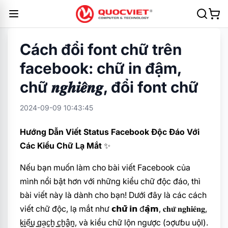
Cách đổi font chữ trên
facebook: chữ in đậm,
chữ 𝒏𝒈𝒉𝒊𝒆̂𝒏𝒈, đổi font chữ
2024-09-09 10:43:45
Hướng Dẫn Viết Status Facebook Độc Đáo Với
Các Kiểu Chữ Lạ Mắt
✨
Nếu bạn muốn làm cho bài viết Facebook của
mình nổi bật hơn với những kiểu chữ độc đáo, thì
bài viết này là dành cho bạn! Dưới đây là các cách
viết chữ độc, lạ mắt như 𝗰𝗵𝘂̛̃ 𝗶𝗻 đ𝗮̣̂𝗺, 𝐜𝐡𝐮̛̃ 𝐧𝐠𝐡𝐢𝐞̂𝐧𝐠,
k̳i̳ể̳u̳ ̳g̳ạ̳c̳h̳ ̳c̳h̳â̳n̳, và kiểu chữ lộn ngược (ɔợưɓu uộl).