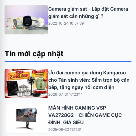
Camera giám sát - Lắp đặt Camera
giám sát cần những gì ?
2022-10-24 10:57:39
Tin mới cập nhật
Ưu đãi combo gia dụng Kangaroo
cho Tân sinh viên: Sắm trọn bộ căn
bếp, tặng ngay nồi cơm điện
2026-07-31 17:23:14
MÀN HÌNH GAMING VSP
VA2728G2 – CHIẾN GAME CỰC
ĐỈNH, GIÁ SIÊU
2025-09-23 11:11:31