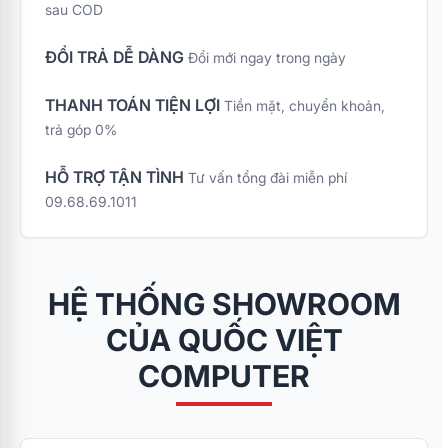
sau COD
ĐỔI TRẢ DỄ DÀNG
Đổi mới ngay trong ngày
THANH TOÁN TIỆN LỢI
Tiền mặt, chuyển khoản,
trả góp 0%
HỖ TRỢ TẬN TÌNH
Tư vấn tổng đài miễn phí
09.68.69.1011
HỆ THỐNG SHOWROOM
CỦA QUỐC VIỆT
COMPUTER