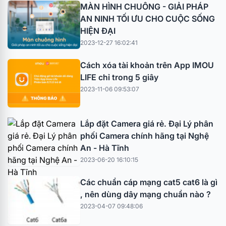
MÀN HÌNH CHUÔNG - GIẢI PHÁP
AN NINH TỐI ƯU CHO CUỘC SỐNG
HIỆN ĐẠI
2023-12-27 16:02:41
Cách xóa tài khoản trên App IMOU
LIFE chỉ trong 5 giây
2023-11-06 09:53:07
Lắp đặt Camera giá rẻ. Đại Lý phân
phối Camera chính hãng tại Nghệ
An - Hà Tĩnh
2023-06-20 16:10:15
Các chuẩn cáp mạng cat5 cat6 là gì
, nên dùng dây mạng chuẩn nào ?
2023-04-07 09:48:06