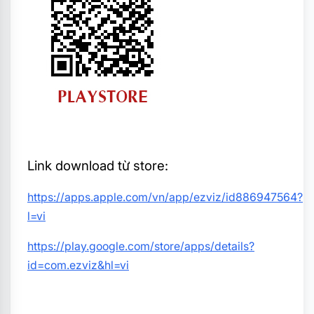
Link download từ store:
https://apps.apple.com/vn/app/ezviz/id886947564?
l=vi
https://play.google.com/store/apps/details?
id=com.ezviz&hl=vi