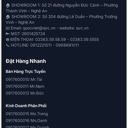
🏠 SHOWROOM 1: Số 21 đường Nguyễn Đức Cảnh – Phường
Thành Vinh – Nghệ An
🏠 SHOWROOM 2: Số 204 đường Lê Duẩn – Phường Trường
Vinh – Nghệ An
📧 Email: quocviet@qvc.vn - website: qvc.vn
🔑 MST: 2901425724
☎️ ĐIỆN THOẠI: 02383.59.58.59 - 02383.59.5555
📞 HOTLINE: 0912221011 - 0968691011
Đặt Hàng Nhanh
Bán Hàng Trực Tuyến
0917600010 Mr.Tài
0917600011 Mr.Nam
0917600012 Mr.Đức
Kinh Doanh Phân Phối
0917600015 Ms.Trang
0917600016 Ms.Oanh
0917600017 Ms.Quỳnh