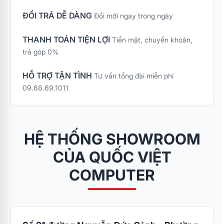
ĐỔI TRẢ DỄ DÀNG
Đổi mới ngay trong ngày
THANH TOÁN TIỆN LỢI
Tiền mặt, chuyển khoản,
trả góp 0%
HỖ TRỢ TẬN TÌNH
Tư vấn tổng đài miễn phí
09.68.69.1011
HỆ THỐNG SHOWROOM
CỦA QUỐC VIỆT
COMPUTER