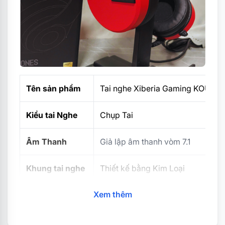
Tên sản phẩm
Tai nghe Xiberia Gaming KOU
Kiểu tai Nghe
Chụp Tai
Âm Thanh
Giả lập âm thanh vòm 7.1
Khung tai nghe
Thiết kế bằng Kim Loại
Xem thêm
Đệm tai nghe
Chất liệu mềm mại, cảm giác êm á
Độ nhạy
96
±
3dB