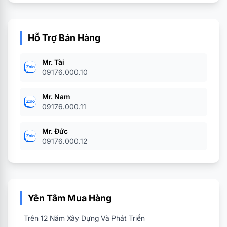
Thông số Micro
Micro ngắn, lọc tạp âm
Hỗ Trợ Bán Hàng
Độ nhạy
-42 ±3 dB(0dB =1V/PA)
Mr. Tài
09176.000.10
Trở Kháng
2.2KΩ
Mr. Nam
Cổng kết nối
USB
09176.000.11
Mr. Đức
09176.000.12
Yên Tâm Mua Hàng
Trên 12 Năm Xây Dựng Và Phát Triển