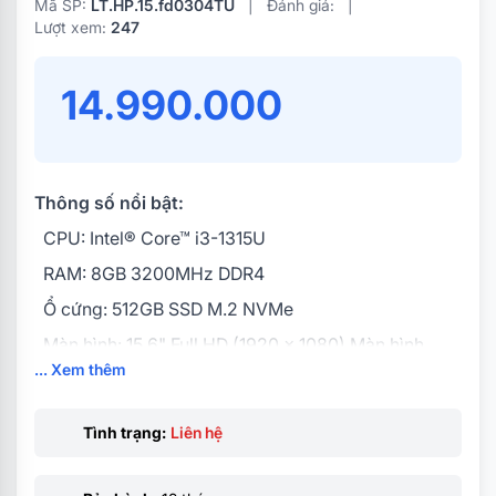
Mã SP:
LT.HP.15.fd0304TU
|
Đánh giá:
|
Lượt xem:
247
14.990.000
Thông số nổi bật:
CPU: Intel® Core™ i3-1315U
RAM: 8GB 3200MHz DDR4
Ổ cứng: 512GB SSD M.2 NVMe
Màn hình: 15.6" Full HD (1920 x 1080) Màn hình
... Xem thêm
chống lóa,
VGA Intel® UHD Graphics
Tình trạng:
Liên hệ
OS: Windows 11 Home