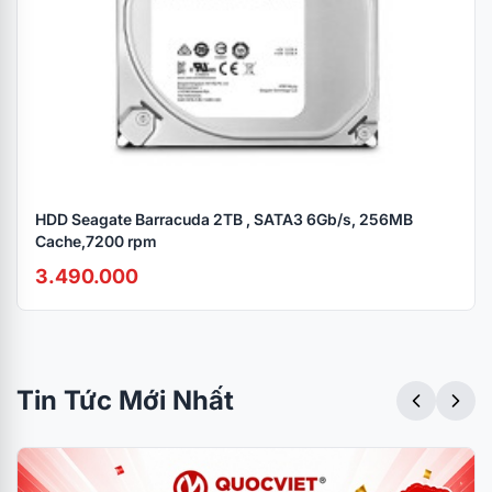
WESN)
Hãng
sản
Western Digital
xuất
HDD Seagate Barracuda 2TB , SATA3 6Gb/s, 256MB
Dung
2TB
Cache,7200 rpm
lượng
3.490.000
Chuẩn
SATA 3
cắm
Tin Tức Mới Nhất
Giao
USB 3.0
tiếp