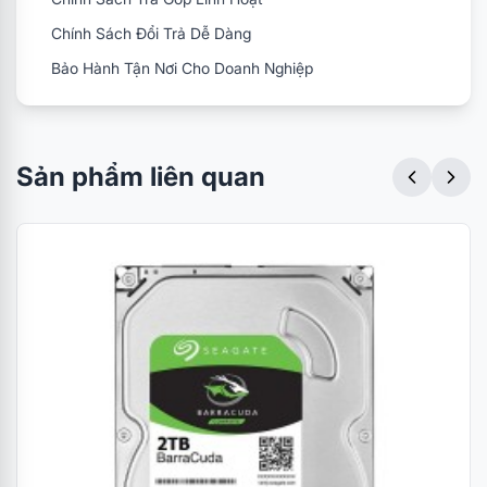
Chính Sách Đổi Trả Dễ Dàng
Bảo Hành Tận Nơi Cho Doanh Nghiệp
Sản phẩm liên quan
Dung lượng 2TB cho bạn thoải mái lưu trữ dữ liệu
HDD di động
Western Elements
Tên ổ
cứng
2TB USB 3.0 (
WDBU6Y0020BBK-