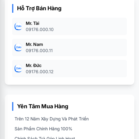
Hỗ Trợ Bán Hàng
Mr. Tài
09176.000.10
Mr. Nam
09176.000.11
Mr. Đức
09176.000.12
Yên Tâm Mua Hàng
Ngoài ra còn dùng cho hệ điều hành Windows, để
dùng cho Macbook phải định dạng lại ổ cho phù
Trên 12 Năm Xây Dựng Và Phát Triển
hợp
Sản Phẩm Chính Hãng 100%
Chính Sách Trả Góp Linh Hoạt