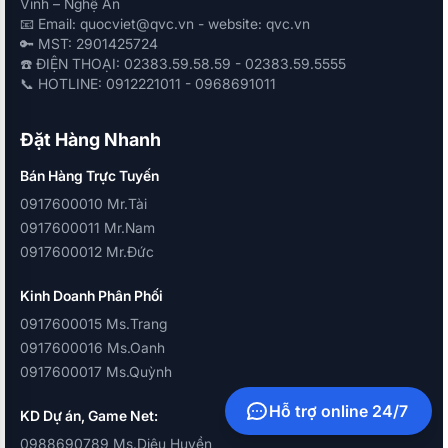
Vinh – Nghệ An
📧 Email: quocviet@qvc.vn - website: qvc.vn
🔑 MST: 2901425724
☎️ ĐIỆN THOẠI: 02383.59.58.59 - 02383.59.5555
📞 HOTLINE: 0912221011 - 0968691011
Đặt Hàng Nhanh
Bán Hàng Trực Tuyến
0917600010 Mr.Tài
0917600011 Mr.Nam
0917600012 Mr.Đức
Kinh Doanh Phân Phối
0917600015 Ms.Trang
0917600016 Ms.Oanh
0917600017 Ms.Quỳnh
Hỗ trợ online 24/7
KD Dự án, Game Net:
0988690789 Ms.Diệu Huyền