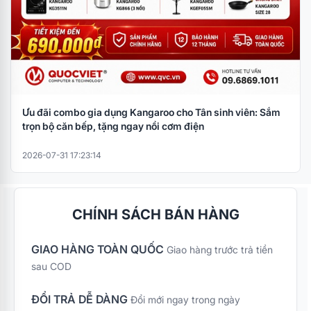
Cáp
đi
Cáp USB 3.0
kèm
Ưu đãi combo gia dụng Kangaroo cho Tân sinh viên: Sắm
trọn bộ căn bếp, tặng ngay nồi cơm điện
2026-07-31 17:23:14
CHÍNH SÁCH BÁN HÀNG
GIAO HÀNG TOÀN QUỐC
Giao hàng trước trả tiền
sau COD
ĐỔI TRẢ DỄ DÀNG
Đổi mới ngay trong ngày