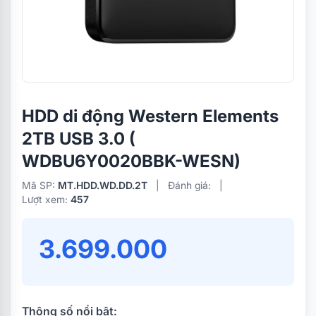
HDD di động Western Elements
2TB USB 3.0 (
WDBU6Y0020BBK-WESN)
Mã SP:
MT.HDD.WD.DD.2T
|
Đánh giá:
|
Lượt xem:
457
3.699.000
Thông số nổi bật: