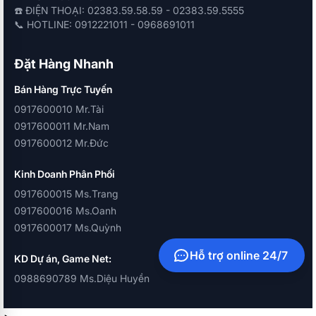
☎️ ĐIỆN THOẠI: 02383.59.58.59 - 02383.59.5555
📞 HOTLINE: 0912221011 - 0968691011
Đặt Hàng Nhanh
Bán Hàng Trực Tuyến
0917600010 Mr.Tài
0917600011 Mr.Nam
0917600012 Mr.Đức
Kinh Doanh Phân Phối
0917600015 Ms.Trang
0917600016 Ms.Oanh
0917600017 Ms.Quỳnh
Hỗ trợ online 24/7
KD Dự án, Game Net:
0988690789 Ms.Diệu Huyền