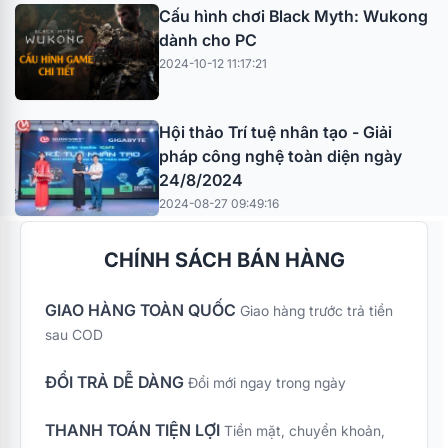
Cấu hình chơi Black Myth: Wukong
dành cho PC
2024-10-12 11:17:21
Hội thảo Trí tuệ nhân tạo - Giải
pháp công nghệ toàn diện ngày
24/8/2024
2024-08-27 09:49:16
CHÍNH SÁCH BÁN HÀNG
GIAO HÀNG TOÀN QUỐC
Giao hàng trước trả tiền
sau COD
ĐỔI TRẢ DỄ DÀNG
Đổi mới ngay trong ngày
THANH TOÁN TIỆN LỢI
Tiền mặt, chuyển khoản,