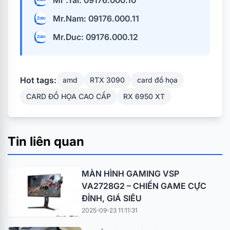
Mr .Tai: 09176.000.10
Mr.Nam: 09176.000.11
Mr.Duc: 09176.000.12
Hot tags:
amd
RTX 3090
card đồ họa
CARD ĐỒ HỌA CAO CẤP
RX 6950 XT
Tin liên quan
MÀN HÌNH GAMING VSP
VA2728G2 – CHIẾN GAME CỰC
ĐỈNH, GIÁ SIÊU
2025-09-23 11:11:31