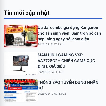
Tin mới cập nhật
Ưu đãi combo gia dụng Kangaroo
cho Tân sinh viên: Sắm trọn bộ căn
bếp, tặng ngay nồi cơm điện
2026-07-31 17:23:14
MÀN HÌNH GAMING VSP
VA2728G2 – CHIẾN GAME CỰC
ĐỈNH, GIÁ SIÊU
2025-09-23 11:11:31
THÔNG BÁO TUYỂN DỤNG NHÂN
SỰ
2025-06-10 07:33:02