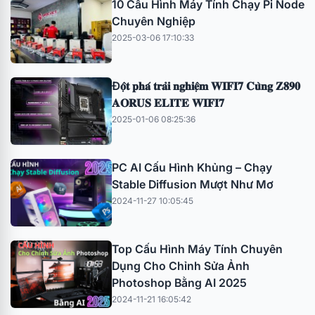
10 Cấu Hình Máy Tính Chạy Pi Node
Chuyên Nghiệp
2025-03-06 17:10:33
Đ𝐨̣̂𝐭 𝐩𝐡𝐚́ 𝐭𝐫𝐚̉𝐢 𝐧𝐠𝐡𝐢𝐞̣̂𝐦 𝐖𝐈𝐅𝐈𝟕 𝐂𝐮̀𝐧𝐠 𝐙𝟖𝟗𝟎
𝐀𝐎𝐑𝐔𝐒 𝐄𝐋𝐈𝐓𝐄 𝐖𝐈𝐅𝐈𝟕
2025-01-06 08:25:36
PC AI Cấu Hình Khủng – Chạy
Stable Diffusion Mượt Như Mơ
2024-11-27 10:05:45
Top Cấu Hình Máy Tính Chuyên
Dụng Cho Chỉnh Sửa Ảnh
Photoshop Bằng AI 2025
2024-11-21 16:05:42