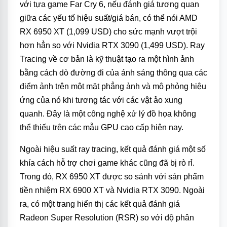
với tựa game Far Cry 6, nếu đánh giá tương quan
giữa các yếu tố hiệu suất/giá bán, có thể nói AMD
RX 6950 XT (1,099 USD) cho sức mạnh vượt trội
hơn hẳn so với Nvidia RTX 3090 (1,499 USD). Ray
Tracing về cơ bản là kỹ thuật tạo ra một hình ảnh
bằng cách dò đường đi của ánh sáng thông qua các
điểm ảnh trên một mặt phẳng ảnh và mô phỏng hiệu
ứng của nó khi tương tác với các vật ảo xung
quanh. Đây là một công nghệ xử lý đồ họa không
thể thiếu trên các mẫu GPU cao cấp hiện nay.
Ngoài hiệu suất ray tracing, kết quả đánh giá một số
khía cách hỗ trợ chơi game khác cũng đã bị rò rỉ.
Trong đó, RX 6950 XT được so sánh với sản phẩm
tiền nhiệm RX 6900 XT và Nvidia RTX 3090. Ngoài
ra, có một trang hiển thị các kết quả đánh giá
Radeon Super Resolution (RSR) so với độ phân