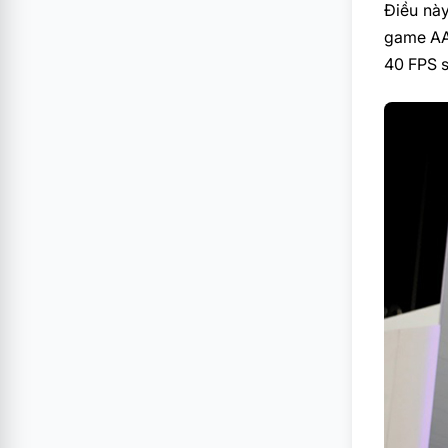
Điều nà
game AAA
40 FPS s