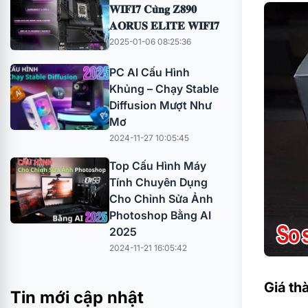
𝐖𝐈𝐅𝐈𝟕 𝐂𝐮̀𝐧𝐠 𝐙𝟖𝟗𝟎
𝐀𝐎𝐑𝐔𝐒 𝐄𝐋𝐈𝐓𝐄 𝐖𝐈𝐅𝐈𝟕
2025-01-06 08:25:36
PC AI Cấu Hình
Khủng – Chạy Stable
Diffusion Mượt Như
Mơ
2024-11-27 10:05:45
Top Cấu Hình Máy
Tính Chuyên Dụng
Cho Chỉnh Sửa Ảnh
Photoshop Bằng AI
2025
2024-11-21 16:05:42
Giá th
Tin mới cập nhật