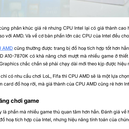
ùng phân khúc giá rẻ nhưng CPU Intel lại có giá thành cao 
so với AMD. Và về cơ bản phần lớn các CPU của Intel đều cho
U AMD
cũng thường được trang bị đồ hoạ tích hợp tốt hơn hẳn 
A10-7870K có khả năng chơi mượt mà nhiều game ở thiết l
 Graphics chắc chắn sẽ phải chạy dài mới theo kịp được hiệu
chỉ có nhu cầu chơi LoL, Fifa thì CPU AMD sẽ là một lựa chọn 
 card đồ hoạ rời, mà giá thành của CPU AMD cũng rẻ hơn Inte
ăng chơi game
y là phần mà nhiều game thủ quan tâm hơn hẳn. Đánh giá về
ồ hoạ tích hợp của Intel, nhưng hiệu năng tính toán của chúng 