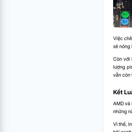
Việc chê
sẽ nóng 
Còn với 
lượng pi
vẫn còn 
Kết Lu
AMD và I
những nă
Vì thế, 