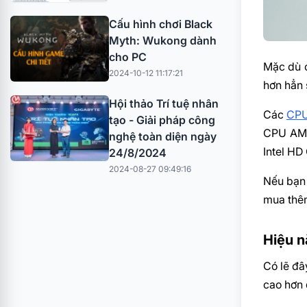
Cấu hình chơi Black
Myth: Wukong dành
cho PC
Mặc dù c
2024-10-12 11:17:21
hơn hẳn 
Hội thảo Trí tuệ nhân
Các
CP
tạo - Giải pháp công
CPU AMD 
nghệ toàn diện ngày
Intel HD
24/8/2024
2024-08-27 09:49:16
Nếu bạn 
mua thêm
Hiệu n
Có lẽ đâ
cao hơn đ