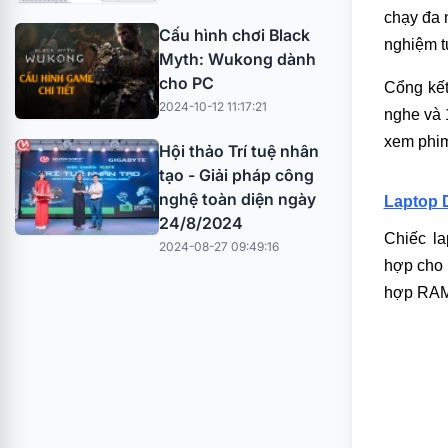
chạy đa 
Cấu hình chơi Black
nghiệm tu
Myth: Wukong dành
cho PC
Cổng kết
2024-10-12 11:17:21
nghe và 
xem phim
Hội thảo Trí tuệ nhân
tạo - Giải pháp công
nghệ toàn diện ngày
Laptop D
24/8/2024
Chiếc la
2024-08-27 09:49:16
hợp cho 
hợp RAM 