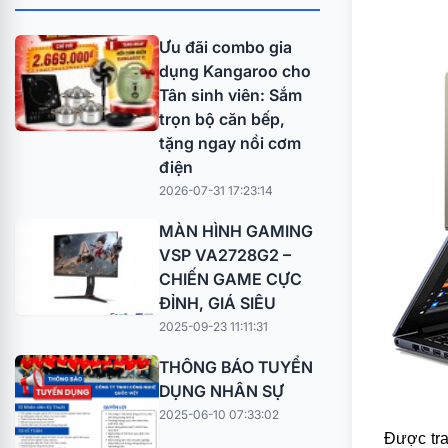
Ưu đãi combo gia
dụng Kangaroo cho
Tân sinh viên: Sắm
trọn bộ căn bếp,
tặng ngay nồi cơm
điện
2026-07-31 17:23:14
MÀN HÌNH GAMING
VSP VA2728G2 –
CHIẾN GAME CỰC
ĐỈNH, GIÁ SIÊU
2025-09-23 11:11:31
THÔNG BÁO TUYỂN
DỤNG NHÂN SỰ
2025-06-10 07:33:02
Được tra