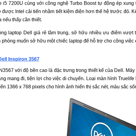
e i5 7200U cùng với công nghệ Turbo Boost tự động ép xung t
được Intel cải tiến nhằm tiết kiệm điện hơn thế hệ trước đó
ếu thấy cần thiết.
ng laptop Dell giá rẻ tầm trung, sở hữu nhiều ưu điểm vượt t
 phòng muốn sở hữu một chiếc laptop để hỗ trợ cho công việc 
ell Inspiron 3567
 N3567 với độ bền cao là đặc trưng trong thiết kế của Dell. M
ng mang đi, tiện lợi cho việc di chuyển. Loại màn hình Truelif
đến 1366 x 768 pixels cho hình ảnh hiển thị sắc nét, màu sắc s