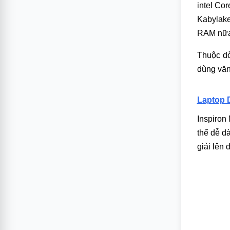
intel Cor
Kabylake 
RAM nữa n
Thuộc dò
dùng văn
Laptop D
Inspiron
thể dễ dà
giải lên 