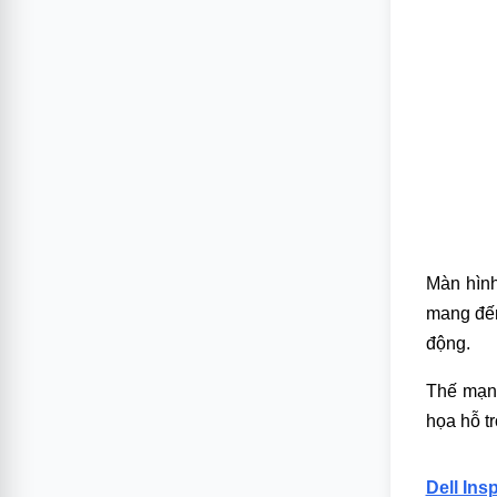
Màn hình
mang đến
động.
Thế mạnh
họa hỗ t
Dell Ins