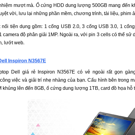
nhiệm mượt mà. Ổ cứng HDD dung lượng 500GB mang đến không
yệt vời, lưu lại những phần mềm, chương trình, tài liệu, phim ản
 nối tiện dụng gồm: 1 cổng USB 2.0, 3 cổng USB 3.0, 1 cổng
1 camera độ phân giải 1MP. Ngoài ra, với pin 3 cells có thể s
, lướt web.
ell Inspiron N3567E
ptop Dell giá rẻ Inspiron N3567E có vẻ ngoài rất gọn gàng
công việc và giải trí nhẹ nhàng của bạn. Cấu hình bên trong má
khủng lên đến 8GB, ổ cứng dung lượng 1TB, card đồ họa hỗ tr