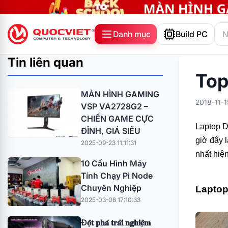
Danh mục
Build PC
Tin liên quan
Top
MÀN HÌNH GAMING
2018-11-1
VSP VA2728G2 –
CHIẾN GAME CỰC
Laptop D
ĐỈNH, GIÁ SIÊU
giờ đây 
2025-09-23 11:11:31
nhất hiệ
10 Cấu Hình Máy
Tính Chạy Pi Node
Chuyên Nghiệp
Laptop
2025-03-06 17:10:33
Đ𝐨̣̂𝐭 𝐩𝐡𝐚́ 𝐭𝐫𝐚̉𝐢 𝐧𝐠𝐡𝐢𝐞̣̂𝐦