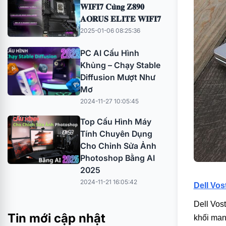
𝐖𝐈𝐅𝐈𝟕 𝐂𝐮̀𝐧𝐠 𝐙𝟖𝟗𝟎
𝐀𝐎𝐑𝐔𝐒 𝐄𝐋𝐈𝐓𝐄 𝐖𝐈𝐅𝐈𝟕
2025-01-06 08:25:36
PC AI Cấu Hình
Khủng – Chạy Stable
Diffusion Mượt Như
Mơ
2024-11-27 10:05:45
Top Cấu Hình Máy
Tính Chuyên Dụng
Cho Chỉnh Sửa Ảnh
Photoshop Bằng AI
2025
2024-11-21 16:05:42
Dell Vo
Dell Vos
Tin mới cập nhật
khối man